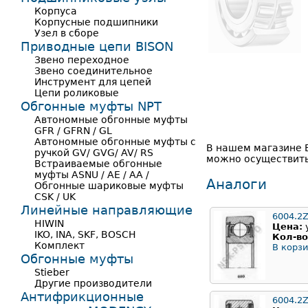
Корпуса
Корпусные подшипники
Узел в сборе
Приводные цепи BISON
Звено переходное
Звено соединительное
Инструмент для цепей
Цепи роликовые
Обгонные муфты NPT
Автономные обгонные муфты
GFR / GFRN / GL
Автономные обгонные муфты с
В нашем магазине 
ручкой GV/ GVG/ AV/ RS
можно осуществить 
Встраиваемые обгонные
муфты ASNU / AE / AA /
Аналоги
Обгонные шариковые муфты
CSK / UK
Линейные направляющие
6004.2
HIWIN
Цена:
IKO, INA, SKF, BOSCH
Кол-во
Комплект
В корзи
Обгонные муфты
Stieber
Другие производители
Антифрикционные
6004.2