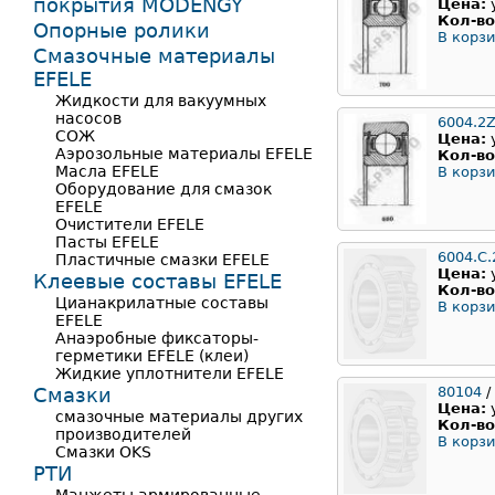
покрытия MODENGY
Цена:
Кол-во
Опорные ролики
В корзи
Смазочные материалы
EFELE
Жидкости для вакуумных
насосов
6004.2Z
СОЖ
Цена:
Аэрозольные материалы EFELE
Кол-во
Масла EFELE
В корзи
Оборудование для смазок
EFELE
Очистители EFELE
Пасты EFELE
6004.C.
Пластичные смазки EFELE
Цена:
Клеевые составы EFELE
Кол-во
Цианакрилатные составы
В корзи
EFELE
Анаэробные фиксаторы-
герметики EFELE (клеи)
Жидкие уплотнители EFELE
Смазки
80104
/
Цена:
смазочные материалы других
Кол-во
производителей
В корзи
Смазки OKS
РТИ