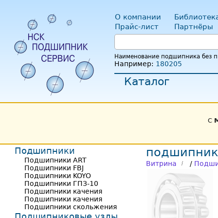
О компании
Библиотек
Прайс-лист
Партнёры
Наименование подшипника без пр
Например:
180205
Каталог
С
Подшипники
подшипник
Подшипники ART
Витрина
/
Подши
Подшипники FBJ
Подшипники KOYO
Подшипники ГПЗ-10
Подшипники качения
Подшипники качения
Подшипники скольжения
Подшипниковые узлы