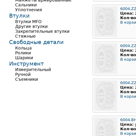
Манжеты армированные
Сальники
6004.Z
Уплотнения
Цена:
Втулки
Кол-во
Втулки MFO
В корзи
Другие втулки
Закрепительные втулки
Стяжные
Свободные детали
6004.Z
Кольца
Цена:
Ролики
Кол-во
Шарики
В корзи
Инструмент
Измерительный
Ручной
Съемники
6004.Z
Цена:
Кол-во
В корзи
6004.B
Цена:
Кол-во
В корзи