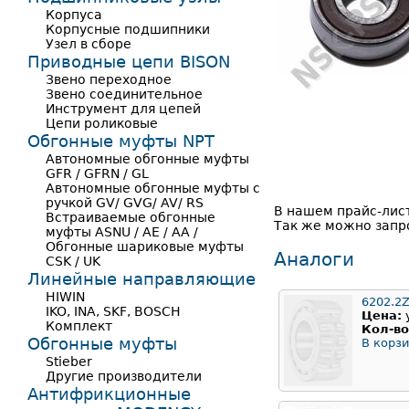
Корпуса
Корпусные подшипники
Узел в сборе
Приводные цепи BISON
Звено переходное
Звено соединительное
Инструмент для цепей
Цепи роликовые
Обгонные муфты NPT
Автономные обгонные муфты
GFR / GFRN / GL
Автономные обгонные муфты с
ручкой GV/ GVG/ AV/ RS
В нашем прайс-лис
Встраиваемые обгонные
Так же можно запро
муфты ASNU / AE / AA /
Обгонные шариковые муфты
Аналоги
CSK / UK
Линейные направляющие
HIWIN
6202.2
IKO, INA, SKF, BOSCH
Цена:
Комплект
Кол-во
Обгонные муфты
В корзи
Stieber
Другие производители
Антифрикционные