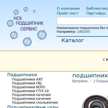
О компании
Библиотек
Прайс-лист
Партнёры
Наименование подшипника без пр
Например:
180205
Каталог
С
Подшипники
подшипник
Подшипники ART
Витрина
/
Подши
Подшипники FBJ
Подшипники KOYO
Подшипники ГПЗ-10
Подшипники качения
Подшипники качения
Подшипники скольжения
Подшипниковые узлы