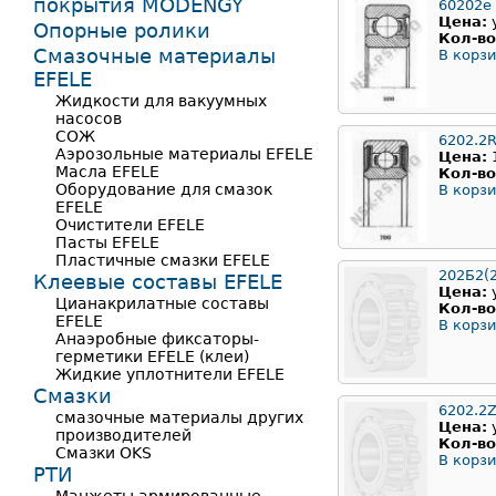
покрытия MODENGY
60202е
Цена:
Опорные ролики
Кол-во
Смазочные материалы
В корзи
EFELE
Жидкости для вакуумных
насосов
СОЖ
6202.2
Аэрозольные материалы EFELE
Цена:
Масла EFELE
Кол-во
Оборудование для смазок
В корзи
EFELE
Очистители EFELE
Пасты EFELE
Пластичные смазки EFELE
202Б2(
Клеевые составы EFELE
Цена:
Цианакрилатные составы
Кол-во
EFELE
В корзи
Анаэробные фиксаторы-
герметики EFELE (клеи)
Жидкие уплотнители EFELE
Смазки
6202.2
смазочные материалы других
Цена:
производителей
Кол-во
Смазки OKS
В корзи
РТИ