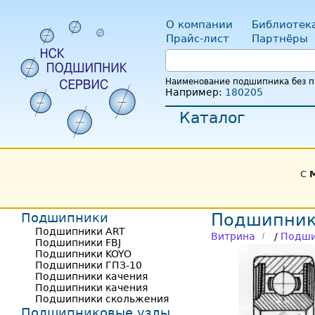
О компании
Библиотек
Прайс-лист
Партнёры
Наименование подшипника без пр
Например:
180205
Каталог
С
Подшипники
Подшипник
Подшипники ART
Витрина
/
Подши
Подшипники FBJ
Подшипники KOYO
Подшипники ГПЗ-10
Подшипники качения
Подшипники качения
Подшипники скольжения
Подшипниковые узлы