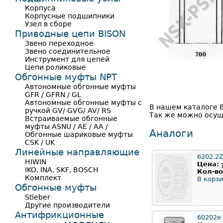
Корпуса
Корпусные подшипники
Узел в сборе
Приводные цепи BISON
Звено переходное
Звено соединительное
Инструмент для цепей
Цепи роликовые
Обгонные муфты NPT
Автономные обгонные муфты
GFR / GFRN / GL
Автономные обгонные муфты с
В нашем каталоге В
ручкой GV/ GVG/ AV/ RS
Так же можно осущ
Встраиваемые обгонные
муфты ASNU / AE / AA /
Аналоги
Обгонные шариковые муфты
CSK / UK
Линейные направляющие
6202.2
HIWIN
Цена:
IKO, INA, SKF, BOSCH
Кол-во
Комплект
В корзи
Обгонные муфты
Stieber
Другие производители
Антифрикционные
60202е