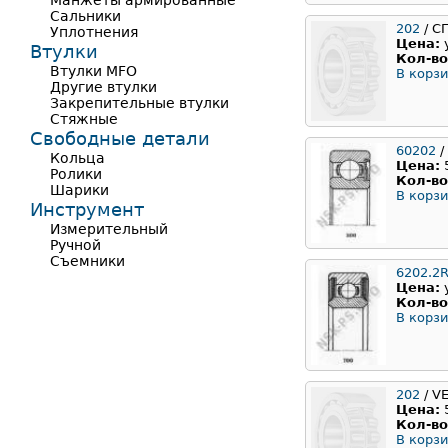
Манжеты армированные
Сальники
202
/ С
Уплотнения
Цена:
Втулки
Кол-во
Втулки MFO
В корзи
Другие втулки
Закрепительные втулки
Стяжные
Свободные детали
60202
/
Кольца
Цена:
Ролики
Кол-во
Шарики
В корзи
Инструмент
Измерительный
Ручной
Съемники
6202.2
Цена:
Кол-во
В корзи
202
/ V
Цена:
Кол-во
В корзи