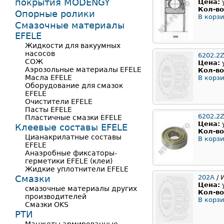
покрытия MODENGY
Цена:
Кол-во
Опорные ролики
В корзи
Смазочные материалы
EFELE
Жидкости для вакуумных
насосов
6202.2
СОЖ
Цена:
Аэрозольные материалы EFELE
Кол-во
Масла EFELE
В корзи
Оборудование для смазок
EFELE
Очистители EFELE
Пасты EFELE
6202.2Z
Пластичные смазки EFELE
Цена:
Клеевые составы EFELE
Кол-во
Цианакрилатные составы
В корзи
EFELE
Анаэробные фиксаторы-
герметики EFELE (клеи)
Жидкие уплотнители EFELE
Смазки
202А
/ 
Цена:
смазочные материалы других
Кол-во
производителей
В корзи
Смазки OKS
РТИ