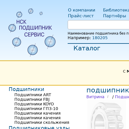
О компании
Библиотек
Прайс-лист
Партнёры
Наименование подшипника без пр
Например:
180205
Каталог
С
Подшипники
подшипник
Подшипники ART
Витрина
/
Подши
Подшипники FBJ
Подшипники KOYO
Подшипники ГПЗ-10
Подшипники качения
Подшипники качения
Подшипники скольжения
Подшипниковые узлы