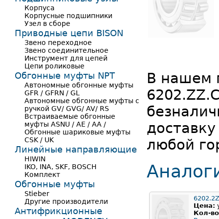
Корпуса
Корпусные подшипники
Узел в сборе
Приводные цепи BISON
Звено переходное
Звено соединительное
Инструмент для цепей
Цепи роликовые
В нашем 
Обгонные муфты NPT
Автономные обгонные муфты
6202.ZZ.
GFR / GFRN / GL
Автономные обгонные муфты с
безналич
ручкой GV/ GVG/ AV/ RS
Встраиваемые обгонные
доставку
муфты ASNU / AE / AA /
Обгонные шариковые муфты
CSK / UK
любой го
Линейные направляющие
HIWIN
Аналог
IKO, INA, SKF, BOSCH
Комплект
Обгонные муфты
Stieber
6202.2
Другие производители
Цена:
Антифрикционные
Кол-во