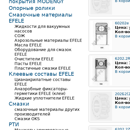
покрытия MODENGY
В корзи
Опорные ролики
Смазочные материалы
EFELE
60202е
Жидкости для вакуумных
Цена:
насосов
Кол-во
СОЖ
В корзи
Аэрозольные материалы EFELE
Масла EFELE
Оборудование для смазок
EFELE
6202.2
Очистители EFELE
Цена:
Пасты EFELE
Кол-во
Пластичные смазки EFELE
В корзи
Клеевые составы EFELE
Цианакрилатные составы
EFELE
Анаэробные фиксаторы-
герметики EFELE (клеи)
202Б2(
Жидкие уплотнители EFELE
Цена:
Кол-во
Смазки
В корзи
смазочные материалы других
производителей
Смазки OKS
РТИ
6202.2