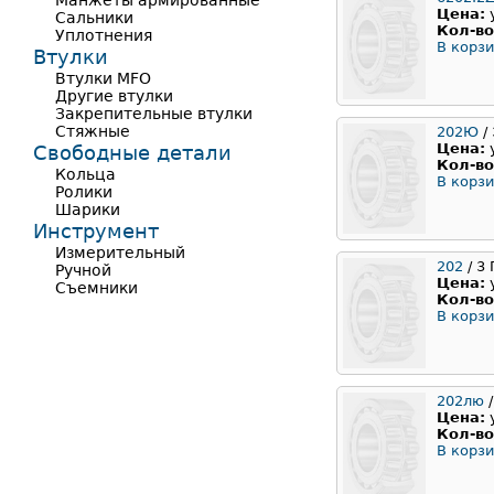
Манжеты армированные
Цена:
Сальники
Кол-во
Уплотнения
В корзи
Втулки
Втулки MFO
Другие втулки
Закрепительные втулки
Стяжные
202Ю
/
Цена:
Свободные детали
Кол-во
Кольца
В корзи
Ролики
Шарики
Инструмент
Измерительный
202
/ 3
Ручной
Цена:
Съемники
Кол-во
В корзи
202лю
/
Цена:
Кол-во
В корзи