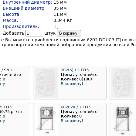
Внутренний диаметр:
15 мм
Внешний диаметр:
35 мм
Высота:
11 мм
Масса:
0.044 Кг
Производитель:
ITJ
Добавить
штук
В корзину!
те Вы можете приобрести подшипник 6202.DDUC3 ITJ по вы
 транспортной компанией выбранной продукции по всей Ро
Z
/ SNH
202(5)
/ 3 ГПЗ
уточняйте
Цена:
уточняйте
:
0
Кол-во:
0(100)
ну!
В корзину!
 5 ГПЗ
60202a
/ 1 ГПЗ
50.75 р. / шт
Цена:
уточняйте
:
0
Кол-во:
0
ну!
В корзину!