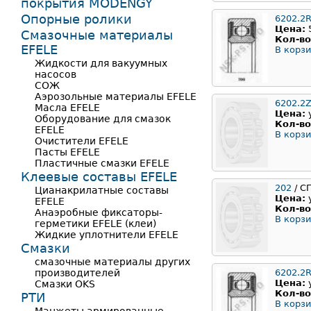
покрытия MODENGY
Опорные ролики
6202.2
Цена:
Смазочные материалы
Кол-во
EFELE
В корзи
Жидкости для вакуумных
насосов
СОЖ
Аэрозольные материалы EFELE
6202.2
Масла EFELE
Цена:
Оборудование для смазок
Кол-во
EFELE
В корзи
Очистители EFELE
Пасты EFELE
Пластичные смазки EFELE
Клеевые составы EFELE
202
/ С
Цианакрилатные составы
Цена:
EFELE
Кол-во
Анаэробные фиксаторы-
В корзи
герметики EFELE (клеи)
Жидкие уплотнители EFELE
Смазки
смазочные материалы других
производителей
6202.2
Цена:
Смазки OKS
Кол-во
РТИ
В корзи