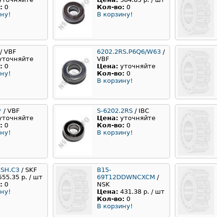
:
0
Кол-во:
0
ну!
В корзину!
/ VBF
6202.2RS.P6Q6/W63
/
уточняйте
VBF
:
0
Цена:
уточняйте
ну!
Кол-во:
0
В корзину!
*
/ VBF
S-6202.2RS
/ IBC
уточняйте
Цена:
уточняйте
:
0
Кол-во:
0
ну!
В корзину!
RSH.C3
/ SKF
B15-
555.35 р. / шт
69T12DDWNCXCM
/
:
0
NSK
ну!
Цена:
431.38 р. / шт
Кол-во:
0
В корзину!