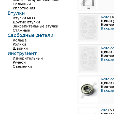
Манжеты армированные
Сальники
Уплотнения
Втулки
6202
/ 
Втулки MFO
Цена:
Другие втулки
Кол-во
Закрепительные втулки
В корзи
Стяжные
Свободные детали
Кольца
Ролики
6202.2
Шарики
Цена:
Инструмент
Кол-во
Измерительный
В корзи
Ручной
Съемники
6202.2
Цена:
Кол-во
В корзи
202
/ 5
Цена: