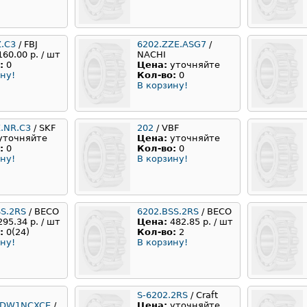
Z.C3
/ FBJ
6202.ZZE.ASG7
/
160.00 р. / шт
NACHI
:
0
Цена:
уточняйте
ну!
Кол-во:
0
В корзину!
Z.NR.С3
/ SKF
202
/ VBF
уточняйте
Цена:
уточняйте
:
0
Кол-во:
0
ну!
В корзину!
SS.2RS
/ BECO
6202.BSS.2RS
/ BECO
295.34 р. / шт
Цена:
482.85 р. / шт
:
0(24)
Кол-во:
2
ну!
В корзину!
S-6202.2RS
/ Craft
DDW1NCXCE
/
Цена:
уточняйте