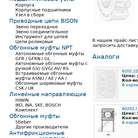
Корпуса
Корпусные подшипники
Узел в сборе
Приводные цепи BISON
Звено переходное
Звено соединительное
Инструмент для цепей
В нашем прайс-лис
Цепи роликовые
запросить доставку
Обгонные муфты NPT
Автономные обгонные муфты
Аналоги
GFR / GFRN / GL
Автономные обгонные муфты с
ручкой GV/ GVG/ AV/ RS
6202.2
Встраиваемые обгонные
Цена:
муфты ASNU / AE / AA /
Кол-во
Обгонные шариковые муфты
В корзи
CSK / UK
Линейные направляющие
HIWIN
IKO, INA, SKF, BOSCH
60202
/
Комплект
Цена:
Обгонные муфты
Кол-во
Stieber
В корзи
Другие производители
Антифрикционные