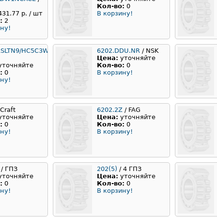
Кол-во:
0
431.77 р. / шт
В корзину!
:
2
ну!
RSLTN9/HC5C3WT
6202.DDU.NR
/ NSK
Цена:
уточняйте
уточняйте
Кол-во:
0
:
0
В корзину!
ну!
 Craft
6202.2Z
/ FAG
уточняйте
Цена:
уточняйте
:
0
Кол-во:
0
ну!
В корзину!
/ ГПЗ
202(5)
/ 4 ГПЗ
уточняйте
Цена:
уточняйте
:
0
Кол-во:
0
ну!
В корзину!