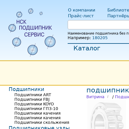
О компании
Библиоте
Прайс-лист
Партнёр
Наименование подшипника без пр
Например:
180205
Каталог
Подшипники
подшипник
Подшипники ART
Витрина
/
Подши
Подшипники FBJ
Подшипники KOYO
Подшипники ГПЗ-10
Подшипники качения
Подшипники качения
Подшипники скольжения
Подшипниковые узлы