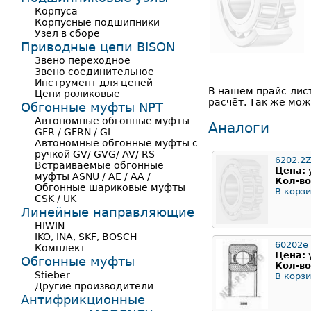
Корпуса
Корпусные подшипники
Узел в сборе
Приводные цепи BISON
Звено переходное
Звено соединительное
Инструмент для цепей
В нашем прайс-лис
Цепи роликовые
расчёт. Так же мож
Обгонные муфты NPT
Автономные обгонные муфты
Аналоги
GFR / GFRN / GL
Автономные обгонные муфты с
ручкой GV/ GVG/ AV/ RS
6202.2
Встраиваемые обгонные
Цена:
муфты ASNU / AE / AA /
Кол-во
Обгонные шариковые муфты
В корзи
CSK / UK
Линейные направляющие
HIWIN
IKO, INA, SKF, BOSCH
60202е
Комплект
Цена:
Обгонные муфты
Кол-во
Stieber
В корзи
Другие производители
Антифрикционные