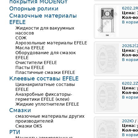
покрытия MODENGY
Опорные ролики
6202.2
Цена:
Смазочные материалы
Кол-во
EFELE
В корзи
Жидкости для вакуумных
насосов
СОЖ
Аэрозольные материалы EFELE
202Б2(
Масла EFELE
Цена:
Оборудование для смазок
Кол-во
EFELE
В корзи
Очистители EFELE
Пасты EFELE
Пластичные смазки EFELE
Клеевые составы EFELE
6202.2
Цианакрилатные составы
Цена:
EFELE
Кол-во
Анаэробные фиксаторы-
В корзи
герметики EFELE (клеи)
Жидкие уплотнители EFELE
Смазки
смазочные материалы других
производителей
202Ю
/
Цена:
Смазки OKS
Кол-во
РТИ
В корзи