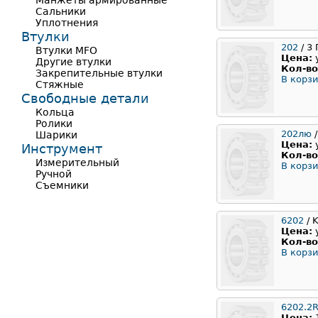
Манжеты армированные
Сальники
Уплотнения
Втулки
202
/ 3
Втулки MFO
Цена:
Другие втулки
Кол-во
Закрепительные втулки
В корзи
Стяжные
Свободные детали
Кольца
Ролики
202лю
/
Шарики
Цена:
Инструмент
Кол-во
Измерительный
В корзи
Ручной
Съемники
6202
/ 
Цена:
Кол-во
В корзи
6202.2
Цена: