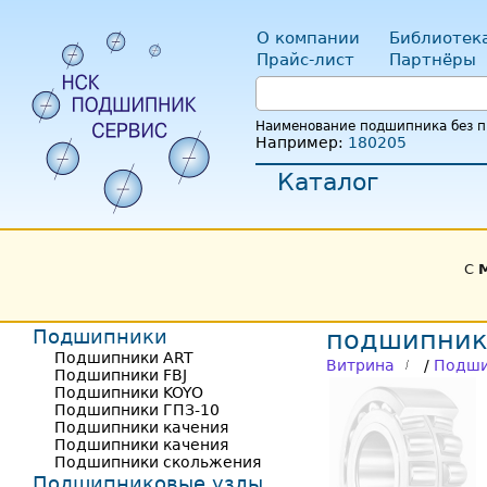
О компании
Библиотек
Прайс-лист
Партнёры
Наименование подшипника без пр
Например:
180205
Каталог
С
Подшипники
подшипник
Подшипники ART
Витрина
/
Подши
Подшипники FBJ
Подшипники KOYO
Подшипники ГПЗ-10
Подшипники качения
Подшипники качения
Подшипники скольжения
Подшипниковые узлы