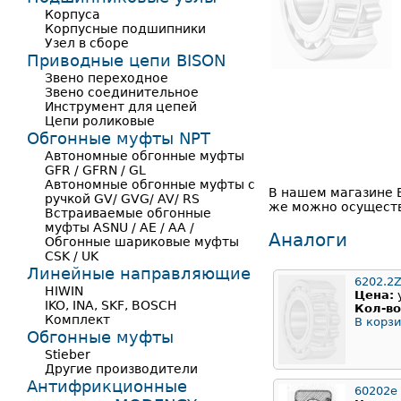
Корпуса
Корпусные подшипники
Узел в сборе
Приводные цепи BISON
Звено переходное
Звено соединительное
Инструмент для цепей
Цепи роликовые
Обгонные муфты NPT
Автономные обгонные муфты
GFR / GFRN / GL
Автономные обгонные муфты с
В нашем магазине В
ручкой GV/ GVG/ AV/ RS
же можно осуществ
Встраиваемые обгонные
муфты ASNU / AE / AA /
Аналоги
Обгонные шариковые муфты
CSK / UK
Линейные направляющие
6202.2
HIWIN
Цена:
IKO, INA, SKF, BOSCH
Кол-во
Комплект
В корзи
Обгонные муфты
Stieber
Другие производители
Антифрикционные
60202е