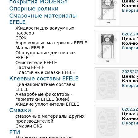
покрытия MODENGY
Цена:
Кол-во
Опорные ролики
В корзи
Смазочные материалы
EFELE
Жидкости для вакуумных
насосов
6202.2
СОЖ
Цена:
Аэрозольные материалы EFELE
Кол-во
Масла EFELE
В корзи
Оборудование для смазок
EFELE
Очистители EFELE
Пасты EFELE
202Б2(
Пластичные смазки EFELE
Цена:
Клеевые составы EFELE
Кол-во
Цианакрилатные составы
В корзи
EFELE
Анаэробные фиксаторы-
герметики EFELE (клеи)
Жидкие уплотнители EFELE
Смазки
6202.2
Цена:
смазочные материалы других
Кол-во
производителей
В корзи
Смазки OKS
РТИ