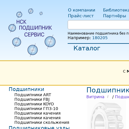
О компании
Библиотек
Прайс-лист
Партнёры
Наименование подшипника без пр
Например:
180205
Каталог
С
Подшипники
Подшипник
Подшипники ART
Витрина
/
Подши
Подшипники FBJ
Подшипники KOYO
Подшипники ГПЗ-10
Подшипники качения
Подшипники качения
Подшипники скольжения
Подшипниковые узлы