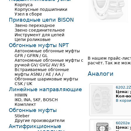
Корпуса
Корпусные подшипники
Узел в сборе
Приводные цепи BISON
Звено переходное
Звено соединительное
Инструмент для цепей
Цепи роликовые
Обгонные муфты NPT
Автономные обгонные муфты
GFR / GFRN / GL
В нашем прайс-лис
Автономные обгонные муфты с
расчёт. Так же мож
ручкой GV/ GVG/ AV/ RS
Встраиваемые обгонные
Аналоги
муфты ASNU / AE / AA /
Обгонные шариковые муфты
CSK / UK
6202.2
Линейные направляющие
Цена:
HIWIN
Кол-во
IKO, INA, SKF, BOSCH
В корзи
Комплект
Обгонные муфты
Stieber
Другие производители
60202е
Антифрикционные
Цена: