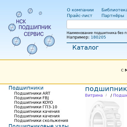
О компании
Библиотек
Прайс-лист
Партнёры
Наименование подшипника без пр
Например:
180205
Каталог
С
Подшипники
подшипник
Подшипники ART
Витрина
/
Подши
Подшипники FBJ
Подшипники KOYO
Подшипники ГПЗ-10
Подшипники качения
Подшипники качения
Подшипники скольжения
Подшипниковые узлы