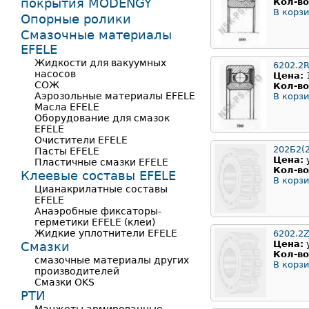
покрытия MODENGY
Кол-во
В корзи
Опорные ролики
Смазочные материалы
EFELE
Жидкости для вакуумных
6202.2
насосов
Цена:
СОЖ
Кол-во
Аэрозольные материалы EFELE
В корзи
Масла EFELE
Оборудование для смазок
EFELE
Очистители EFELE
202Б2(
Пасты EFELE
Цена:
Пластичные смазки EFELE
Кол-во
Клеевые составы EFELE
В корзи
Цианакрилатные составы
EFELE
Анаэробные фиксаторы-
герметики EFELE (клеи)
Жидкие уплотнители EFELE
6202.2
Цена:
Смазки
Кол-во
смазочные материалы других
В корзи
производителей
Смазки OKS
РТИ