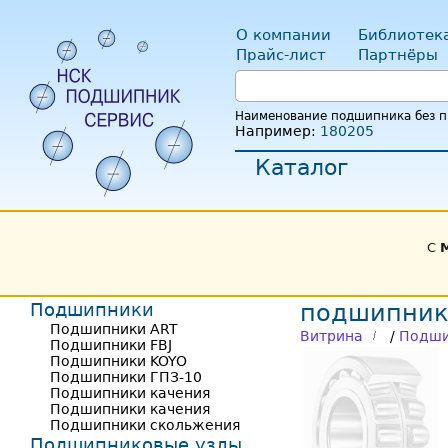
О компании
Библиотек
Прайс-лист
Партнёры
Наименование подшипника без пр
Например:
180205
Каталог
С
Подшипники
подшипник
Подшипники ART
Витрина
/
Подши
Подшипники FBJ
Подшипники KOYO
Подшипники ГПЗ-10
Подшипники качения
Подшипники качения
Подшипники скольжения
Подшипниковые узлы