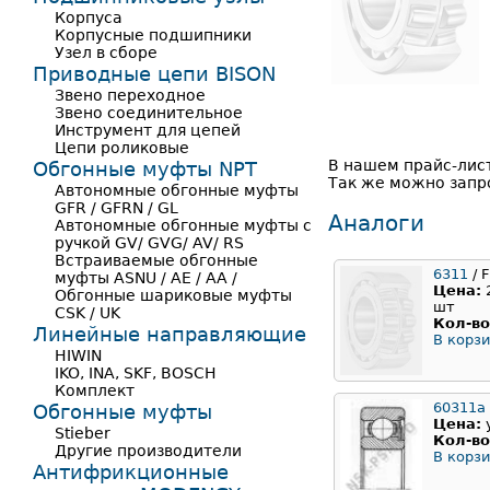
Корпуса
Корпусные подшипники
Узел в сборе
Приводные цепи BISON
Звено переходное
Звено соединительное
Инструмент для цепей
Цепи роликовые
В нашем прайс-лист
Обгонные муфты NPT
Так же можно запр
Автономные обгонные муфты
GFR / GFRN / GL
Аналоги
Автономные обгонные муфты с
ручкой GV/ GVG/ AV/ RS
Встраиваемые обгонные
6311
/ F
муфты ASNU / AE / AA /
Цена:
Обгонные шариковые муфты
шт
CSK / UK
Кол-во
Линейные направляющие
В корзи
HIWIN
IKO, INA, SKF, BOSCH
Комплект
60311a
Обгонные муфты
Цена:
Stieber
Кол-во
Другие производители
В корзи
Антифрикционные