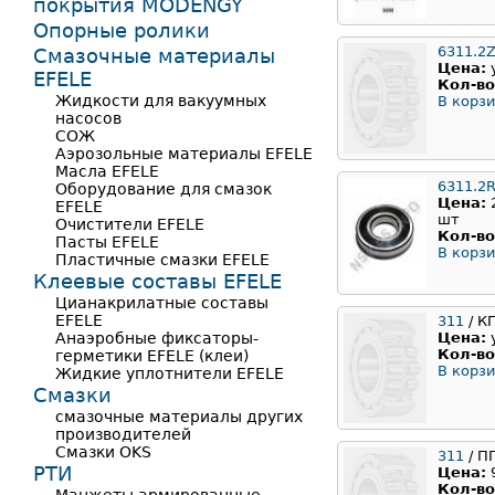
покрытия MODENGY
Опорные ролики
6311.2
Смазочные материалы
Цена:
EFELE
Кол-во
Жидкости для вакуумных
В корзи
насосов
СОЖ
Аэрозольные материалы EFELE
Масла EFELE
6311.2
Оборудование для смазок
Цена:
EFELE
шт
Очистители EFELE
Кол-во
Пасты EFELE
В корзи
Пластичные смазки EFELE
Клеевые составы EFELE
Цианакрилатные составы
EFELE
311
/ К
Анаэробные фиксаторы-
Цена:
Кол-во
герметики EFELE (клеи)
В корзи
Жидкие уплотнители EFELE
Смазки
смазочные материалы других
производителей
Смазки OKS
311
/ П
РТИ
Цена:
Кол-во