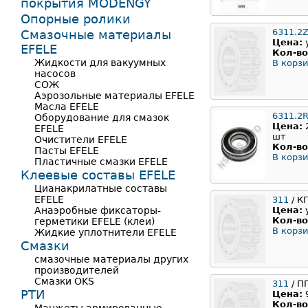
покрытия MODENGY
Опорные ролики
6311.2
Смазочные материалы
Цена:
EFELE
Кол-во
Жидкости для вакуумных
В корзи
насосов
СОЖ
Аэрозольные материалы EFELE
Масла EFELE
6311.2
Оборудование для смазок
Цена:
EFELE
шт
Очистители EFELE
Кол-во
Пасты EFELE
В корзи
Пластичные смазки EFELE
Клеевые составы EFELE
Цианакрилатные составы
EFELE
311
/ К
Анаэробные фиксаторы-
Цена:
Кол-во
герметики EFELE (клеи)
В корзи
Жидкие уплотнители EFELE
Смазки
смазочные материалы других
производителей
Смазки OKS
311
/ П
РТИ
Цена:
Кол-во