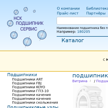
О компании
Библиотек
Прайс-лист
Партнёры
Наименование подшипника без пр
Например:
180205
Каталог
С
Подшипники
подшипник
Подшипники ART
Витрина
/
Подши
Подшипники FBJ
Подшипники KOYO
Подшипники ГПЗ-10
Подшипники качения
Подшипники качения
Подшипники скольжения
Подшипниковые узлы