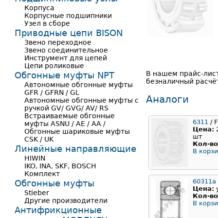
Корпуса
Корпусные подшипники
Узел в сборе
Приводные цепи BISON
Звено переходное
Звено соединительное
Инструмент для цепей
Цепи роликовые
В нашем прайс-лис
Обгонные муфты NPT
безналичный расчёт
Автономные обгонные муфты
GFR / GFRN / GL
Аналоги
Автономные обгонные муфты с
ручкой GV/ GVG/ AV/ RS
Встраиваемые обгонные
6311
/ F
муфты ASNU / AE / AA /
Цена:
Обгонные шариковые муфты
шт
CSK / UK
Кол-во
Линейные направляющие
В корзи
HIWIN
IKO, INA, SKF, BOSCH
Комплект
60311a
Обгонные муфты
Цена:
Stieber
Кол-во
Другие производители
В корзи
Антифрикционные