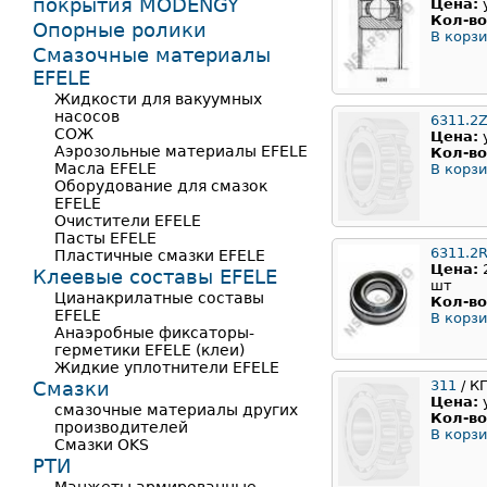
покрытия MODENGY
Цена:
Кол-во
Опорные ролики
В корзи
Смазочные материалы
EFELE
Жидкости для вакуумных
насосов
6311.2
СОЖ
Цена:
Аэрозольные материалы EFELE
Кол-во
Масла EFELE
В корзи
Оборудование для смазок
EFELE
Очистители EFELE
Пасты EFELE
6311.2
Пластичные смазки EFELE
Цена:
Клеевые составы EFELE
шт
Цианакрилатные составы
Кол-во
EFELE
В корзи
Анаэробные фиксаторы-
герметики EFELE (клеи)
Жидкие уплотнители EFELE
Смазки
311
/ К
Цена:
смазочные материалы других
Кол-во
производителей
В корзи
Смазки OKS
РТИ