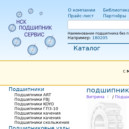
О компании
Библиотек
Прайс-лист
Партнёры
Наименование подшипника без пр
Например:
180205
Каталог
С
Подшипники
подшипник
Подшипники ART
Витрина
/
Подши
Подшипники FBJ
Подшипники KOYO
Подшипники ГПЗ-10
Подшипники качения
Подшипники качения
Подшипники скольжения
Подшипниковые узлы