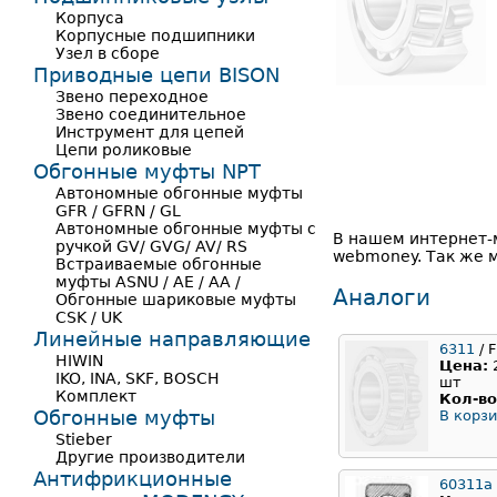
Корпуса
Корпусные подшипники
Узел в сборе
Приводные цепи BISON
Звено переходное
Звено соединительное
Инструмент для цепей
Цепи роликовые
Обгонные муфты NPT
Автономные обгонные муфты
GFR / GFRN / GL
Автономные обгонные муфты с
В нашем интернет-
ручкой GV/ GVG/ AV/ RS
webmoney. Так же м
Встраиваемые обгонные
муфты ASNU / AE / AA /
Аналоги
Обгонные шариковые муфты
CSK / UK
Линейные направляющие
6311
/ F
HIWIN
Цена:
IKO, INA, SKF, BOSCH
шт
Комплект
Кол-во
Обгонные муфты
В корзи
Stieber
Другие производители
Антифрикционные
60311a