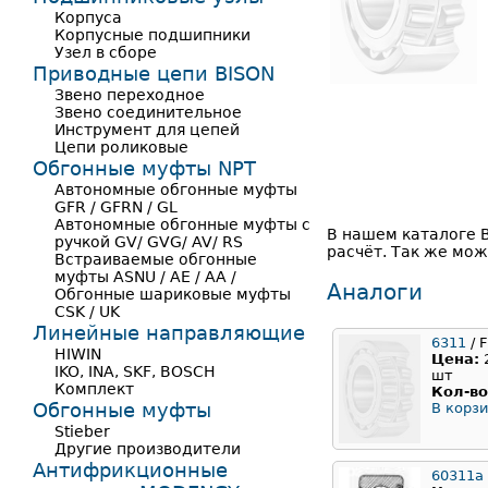
Корпуса
Корпусные подшипники
Узел в сборе
Приводные цепи BISON
Звено переходное
Звено соединительное
Инструмент для цепей
Цепи роликовые
Обгонные муфты NPT
Автономные обгонные муфты
GFR / GFRN / GL
Автономные обгонные муфты с
В нашем каталоге 
ручкой GV/ GVG/ AV/ RS
расчёт. Так же мо
Встраиваемые обгонные
муфты ASNU / AE / AA /
Аналоги
Обгонные шариковые муфты
CSK / UK
Линейные направляющие
6311
/ F
HIWIN
Цена:
IKO, INA, SKF, BOSCH
шт
Комплект
Кол-во
Обгонные муфты
В корзи
Stieber
Другие производители
Антифрикционные
60311a