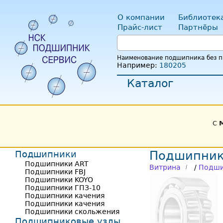
О компании
Библиотек
Прайс-лист
Партнёры
Наименование подшипника без пр
Например:
180205
Каталог
С
Подшипники
Подшипник
Подшипники ART
Витрина
/
Подши
Подшипники FBJ
Подшипники KOYO
Подшипники ГПЗ-10
Подшипники качения
Подшипники качения
Подшипники скольжения
Подшипниковые узлы