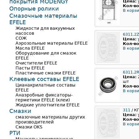
покрытия MODENGY
Цена:
Кол-во
Опорные ролики
В корзи
Смазочные материалы
EFELE
Жидкости для вакуумных
насосов
6311.2
СОЖ
Цена:
Аэрозольные материалы EFELE
Кол-во
Масла EFELE
В корзи
Оборудование для смазок
EFELE
Очистители EFELE
Пасты EFELE
6311.2
Пластичные смазки EFELE
Цена:
Клеевые составы EFELE
шт
Цианакрилатные составы
Кол-во
EFELE
В корзи
Анаэробные фиксаторы-
герметики EFELE (клеи)
Жидкие уплотнители EFELE
Смазки
311
/ К
Цена:
смазочные материалы других
Кол-во
производителей
В корзи
Смазки OKS
РТИ