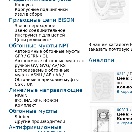
Корпуса
Корпусные подшипники
Узел в сборе
Приводные цепи BISON
Звено переходное
Звено соединительное
Инструмент для цепей
Цепи роликовые
В нашем каталоге 
Обгонные муфты NPT
заказать почтовую 
Автономные обгонные муфты
GFR / GFRN / GL
Аналоги
Автономные обгонные муфты с
ручкой GV/ GVG/ AV/ RS
Встраиваемые обгонные
6311
/ F
муфты ASNU / AE / AA /
Цена:
Обгонные шариковые муфты
шт
CSK / UK
Кол-во
Линейные направляющие
В корзи
HIWIN
IKO, INA, SKF, BOSCH
Комплект
60311a
Обгонные муфты
Цена:
Stieber
Кол-во
Другие производители
В корзи
Антифрикционные