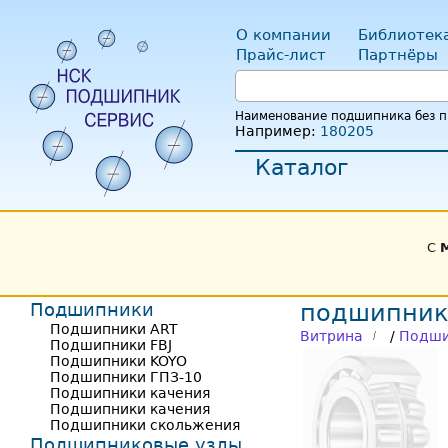
О компании
Библиотек
Прайс-лист
Партнёры
Наименование подшипника без пр
Например:
180205
Каталог
С
Подшипники
подшипник
Подшипники ART
Витрина
/
Подши
Подшипники FBJ
Подшипники KOYO
Подшипники ГПЗ-10
Подшипники качения
Подшипники качения
Подшипники скольжения
Подшипниковые узлы