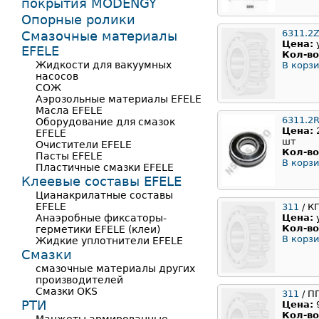
покрытия MODENGY
Опорные ролики
6311.2
Смазочные материалы
Цена:
EFELE
Кол-во
Жидкости для вакуумных
В корзи
насосов
СОЖ
Аэрозольные материалы EFELE
Масла EFELE
6311.2
Оборудование для смазок
Цена:
EFELE
шт
Очистители EFELE
Кол-во
Пасты EFELE
В корзи
Пластичные смазки EFELE
Клеевые составы EFELE
Цианакрилатные составы
EFELE
311
/ К
Анаэробные фиксаторы-
Цена:
Кол-во
герметики EFELE (клеи)
В корзи
Жидкие уплотнители EFELE
Смазки
смазочные материалы других
производителей
Смазки OKS
311
/ П
РТИ
Цена:
Кол-во