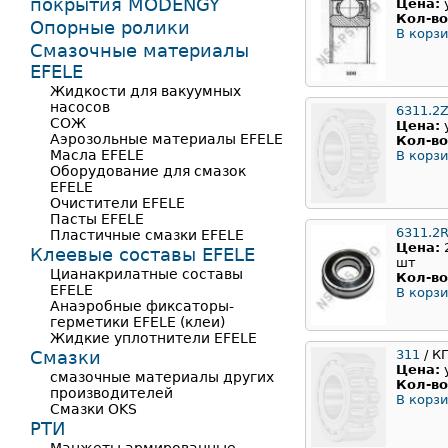
покрытия MODENGY
Цена:
Кол-во
Опорные ролики
В корзи
Смазочные материалы
EFELE
Жидкости для вакуумных
насосов
6311.2
СОЖ
Цена:
Аэрозольные материалы EFELE
Кол-во
Масла EFELE
В корзи
Оборудование для смазок
EFELE
Очистители EFELE
Пасты EFELE
6311.2
Пластичные смазки EFELE
Цена:
Клеевые составы EFELE
шт
Цианакрилатные составы
Кол-во
EFELE
В корзи
Анаэробные фиксаторы-
герметики EFELE (клеи)
Жидкие уплотнители EFELE
Смазки
311
/ К
Цена:
смазочные материалы других
Кол-во
производителей
В корзи
Смазки OKS
РТИ