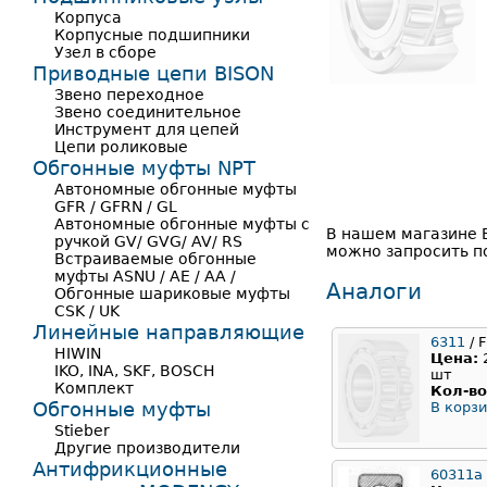
Корпуса
Корпусные подшипники
Узел в сборе
Приводные цепи BISON
Звено переходное
Звено соединительное
Инструмент для цепей
Цепи роликовые
Обгонные муфты NPT
Автономные обгонные муфты
GFR / GFRN / GL
Автономные обгонные муфты с
В нашем магазине В
ручкой GV/ GVG/ AV/ RS
можно запросить по
Встраиваемые обгонные
муфты ASNU / AE / AA /
Аналоги
Обгонные шариковые муфты
CSK / UK
Линейные направляющие
6311
/ F
HIWIN
Цена:
IKO, INA, SKF, BOSCH
шт
Комплект
Кол-во
Обгонные муфты
В корзи
Stieber
Другие производители
Антифрикционные
60311a