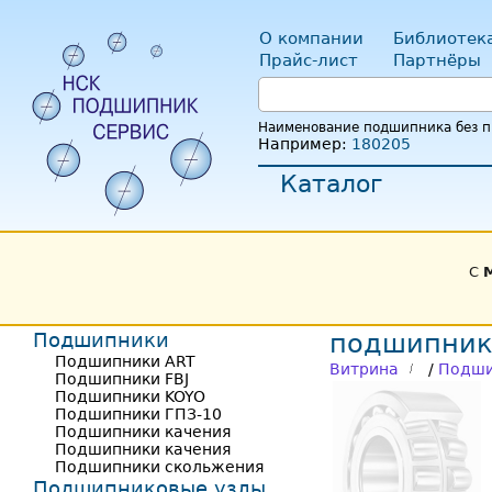
О компании
Библиотек
Прайс-лист
Партнёры
Наименование подшипника без пр
Например:
180205
Каталог
С
Подшипники
подшипник
Подшипники ART
Витрина
/
Подши
Подшипники FBJ
Подшипники KOYO
Подшипники ГПЗ-10
Подшипники качения
Подшипники качения
Подшипники скольжения
Подшипниковые узлы