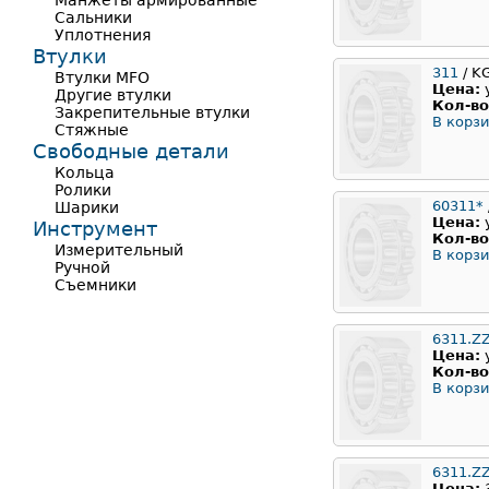
Манжеты армированные
Сальники
Уплотнения
Втулки
311
/ K
Втулки MFO
Цена:
Другие втулки
Кол-во
Закрепительные втулки
В корзи
Стяжные
Свободные детали
Кольца
Ролики
60311*
Шарики
Цена:
Инструмент
Кол-во
Измерительный
В корзи
Ручной
Съемники
6311.Z
Цена:
Кол-во
В корзи
6311.Z
Цена: