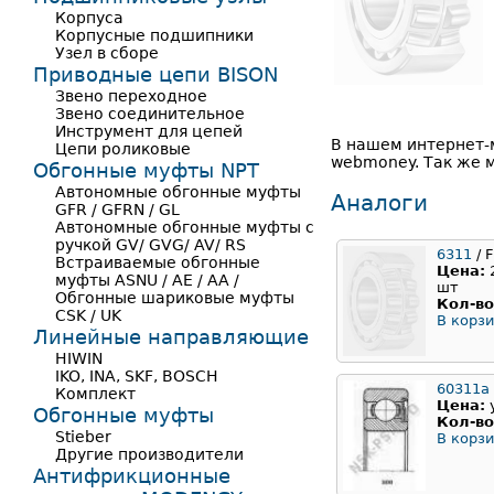
Корпуса
Корпусные подшипники
Узел в сборе
Приводные цепи BISON
Звено переходное
Звено соединительное
Инструмент для цепей
В нашем интернет-
Цепи роликовые
webmoney. Так же м
Обгонные муфты NPT
Автономные обгонные муфты
Аналоги
GFR / GFRN / GL
Автономные обгонные муфты с
ручкой GV/ GVG/ AV/ RS
6311
/ F
Встраиваемые обгонные
Цена:
муфты ASNU / AE / AA /
шт
Обгонные шариковые муфты
Кол-во
CSK / UK
В корзи
Линейные направляющие
HIWIN
IKO, INA, SKF, BOSCH
60311a
Комплект
Цена:
Обгонные муфты
Кол-во
Stieber
В корзи
Другие производители
Антифрикционные