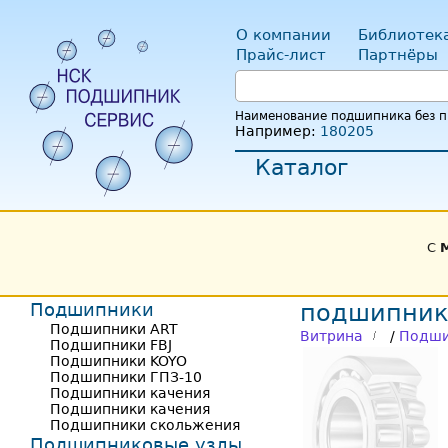
О компании
Библиотек
Прайс-лист
Партнёры
Наименование подшипника без пр
Например:
180205
Каталог
С
Подшипники
подшипник
Подшипники ART
Витрина
/
Подши
Подшипники FBJ
Подшипники KOYO
Подшипники ГПЗ-10
Подшипники качения
Подшипники качения
Подшипники скольжения
Подшипниковые узлы