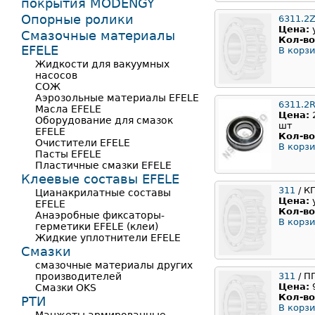
покрытия MODENGY
Опорные ролики
6311.2
Цена:
Смазочные материалы
Кол-во
EFELE
В корзи
Жидкости для вакуумных
насосов
СОЖ
Аэрозольные материалы EFELE
6311.2
Масла EFELE
Цена:
Оборудование для смазок
шт
EFELE
Кол-во
Очистители EFELE
В корзи
Пасты EFELE
Пластичные смазки EFELE
Клеевые составы EFELE
311
/ К
Цианакрилатные составы
Цена:
EFELE
Кол-во
Анаэробные фиксаторы-
В корзи
герметики EFELE (клеи)
Жидкие уплотнители EFELE
Смазки
смазочные материалы других
производителей
311
/ П
Цена:
Смазки OKS
Кол-во
РТИ
В корзи