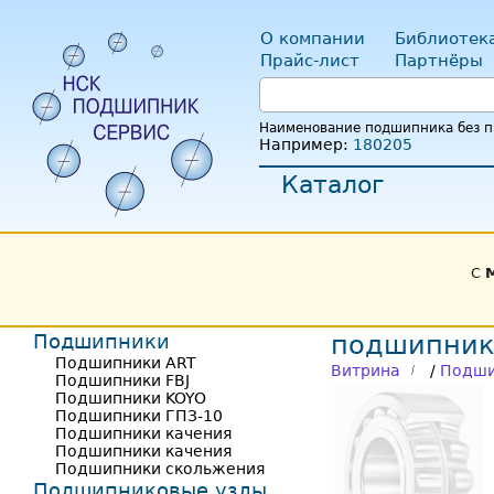
О компании
Библиотек
Прайс-лист
Партнёры
Наименование подшипника без пр
Например:
180205
Каталог
С
Подшипники
подшипник
Подшипники ART
Витрина
/
Подши
Подшипники FBJ
Подшипники KOYO
Подшипники ГПЗ-10
Подшипники качения
Подшипники качения
Подшипники скольжения
Подшипниковые узлы