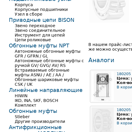
Корпуса
Корпусные подшипники
Узел в сборе
Приводные цепи BISON
Звено переходное
Звено соединительное
Инструмент для цепей
Цепи роликовые
В нашем прайс-лис
Обгонные муфты NPT
же можно осуществ
Автономные обгонные муфты
GFR / GFRN / GL
Аналоги
Автономные обгонные муфты с
ручкой GV/ GVG/ AV/ RS
Встраиваемые обгонные
180205
муфты ASNU / AE / AA /
Цена:
Обгонные шариковые муфты
Кол-во
CSK / UK
В корзи
Линейные направляющие
HIWIN
IKO, INA, SKF, BOSCH
Комплект
180205
Обгонные муфты
Цена:
Stieber
Кол-во
Другие производители
В корзи
Антифрикционные