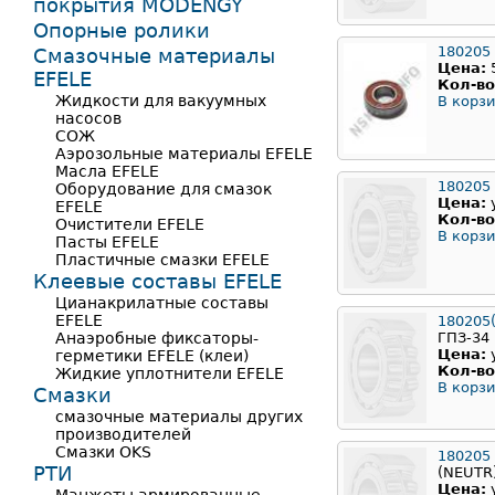
покрытия MODENGY
Опорные ролики
180205
Смазочные материалы
Цена:
EFELE
Кол-во
Жидкости для вакуумных
В корзи
насосов
СОЖ
Аэрозольные материалы EFELE
Масла EFELE
180205
Оборудование для смазок
Цена:
EFELE
Кол-во
Очистители EFELE
В корзи
Пасты EFELE
Пластичные смазки EFELE
Клеевые составы EFELE
Цианакрилатные составы
EFELE
180205
Анаэробные фиксаторы-
ГПЗ-34
Цена:
герметики EFELE (клеи)
Кол-во
Жидкие уплотнители EFELE
В корзи
Смазки
смазочные материалы других
производителей
Смазки OKS
180205
РТИ
(NEUTR
Цена: