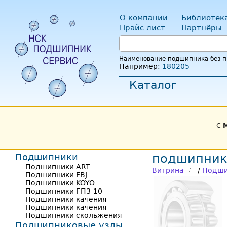
О компании
Библиотек
Прайс-лист
Партнёры
Наименование подшипника без пр
Например:
180205
Каталог
С
Подшипники
подшипник
Подшипники ART
Витрина
/
Подши
Подшипники FBJ
Подшипники KOYO
Подшипники ГПЗ-10
Подшипники качения
Подшипники качения
Подшипники скольжения
Подшипниковые узлы