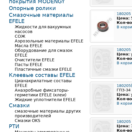
покрытия MODENGY
Опорные ролики
180205
Смазочные материалы
Цена:
EFELE
Кол-во
Жидкости для вакуумных
В корзи
насосов
СОЖ
Аэрозольные материалы EFELE
Масла EFELE
180205
Оборудование для смазок
Цена:
EFELE
Кол-во
Очистители EFELE
В корзи
Пасты EFELE
Пластичные смазки EFELE
Клеевые составы EFELE
Цианакрилатные составы
EFELE
180205
Анаэробные фиксаторы-
ГПЗ-34
Цена:
герметики EFELE (клеи)
Кол-во
Жидкие уплотнители EFELE
В корзи
Смазки
смазочные материалы других
производителей
Смазки OKS
180205
РТИ
Цена:
Кол-во