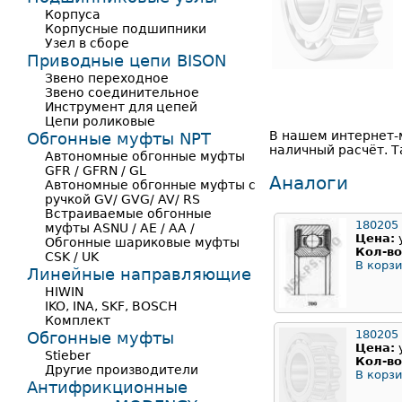
Корпуса
Корпусные подшипники
Узел в сборе
Приводные цепи BISON
Звено переходное
Звено соединительное
Инструмент для цепей
Цепи роликовые
В нашем интернет-
Обгонные муфты NPT
наличный расчёт. Т
Автономные обгонные муфты
GFR / GFRN / GL
Аналоги
Автономные обгонные муфты с
ручкой GV/ GVG/ AV/ RS
Встраиваемые обгонные
180205
муфты ASNU / AE / AA /
Цена:
Обгонные шариковые муфты
Кол-во
CSK / UK
В корзи
Линейные направляющие
HIWIN
IKO, INA, SKF, BOSCH
Комплект
180205
Обгонные муфты
Цена:
Stieber
Кол-во
Другие производители
В корзи
Антифрикционные