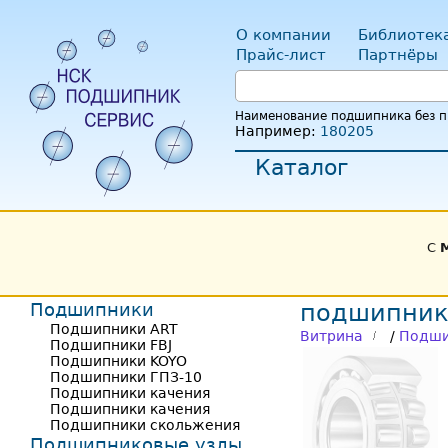
О компании
Библиотек
Прайс-лист
Партнёры
Наименование подшипника без пр
Например:
180205
Каталог
С
Подшипники
подшипник
Подшипники ART
Витрина
/
Подши
Подшипники FBJ
Подшипники KOYO
Подшипники ГПЗ-10
Подшипники качения
Подшипники качения
Подшипники скольжения
Подшипниковые узлы