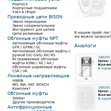
Корпуса
Корпусные подшипники
Узел в сборе
Приводные цепи BISON
Звено переходное
Звено соединительное
Инструмент для цепей
В нашем прайс-лис
Цепи роликовые
же можно запросить
Обгонные муфты NPT
Автономные обгонные муфты
Аналоги
GFR / GFRN / GL
Автономные обгонные муфты с
ручкой GV/ GVG/ AV/ RS
180205
Встраиваемые обгонные
Цена:
муфты ASNU / AE / AA /
Кол-во
Обгонные шариковые муфты
В корзи
CSK / UK
Линейные направляющие
HIWIN
IKO, INA, SKF, BOSCH
180205
Комплект
Цена:
Обгонные муфты
Кол-во
Stieber
В корзи
Другие производители
Антифрикционные