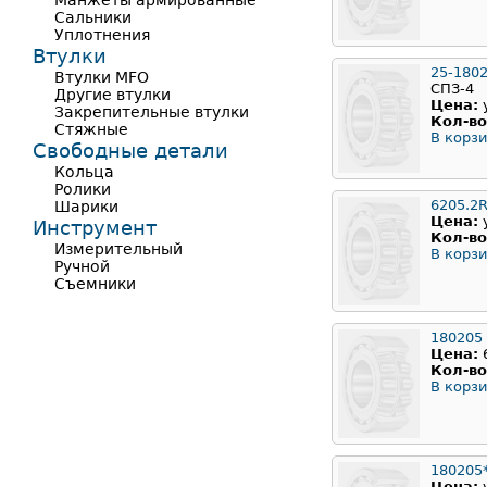
Манжеты армированные
Сальники
Уплотнения
Втулки
25-180
Втулки MFO
СПЗ-4
Другие втулки
Цена:
Закрепительные втулки
Кол-во
Стяжные
В корзи
Свободные детали
Кольца
Ролики
6205.2
Шарики
Цена:
Инструмент
Кол-во
Измерительный
В корзи
Ручной
Съемники
180205
Цена:
Кол-во
В корзи
180205
Цена: