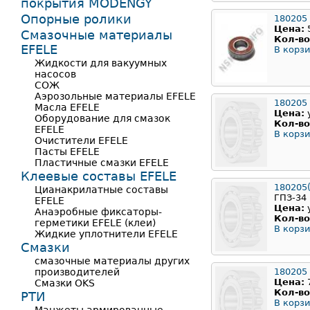
покрытия MODENGY
Опорные ролики
180205
Цена:
Смазочные материалы
Кол-во
EFELE
В корзи
Жидкости для вакуумных
насосов
СОЖ
Аэрозольные материалы EFELE
180205
Масла EFELE
Цена:
Оборудование для смазок
Кол-во
EFELE
В корзи
Очистители EFELE
Пасты EFELE
Пластичные смазки EFELE
Клеевые составы EFELE
180205
Цианакрилатные составы
ГПЗ-34
EFELE
Цена:
Анаэробные фиксаторы-
Кол-во
герметики EFELE (клеи)
В корзи
Жидкие уплотнители EFELE
Смазки
смазочные материалы других
производителей
180205
Цена:
Смазки OKS
Кол-во
РТИ
В корзи