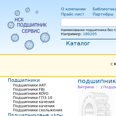
О компании
Библиотек
Прайс-лист
Партнёры
Наименование подшипника без пр
Например:
180205
Каталог
С
Подшипники
подшипник
Подшипники ART
Витрина
/
Подши
Подшипники FBJ
Подшипники KOYO
Подшипники ГПЗ-10
Подшипники качения
Подшипники качения
Подшипники скольжения
Подшипниковые узлы