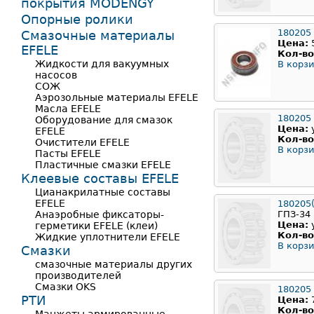
покрытия MODENGY
Опорные ролики
180205
Смазочные материалы
Цена:
EFELE
Кол-во
Жидкости для вакуумных
В корзи
насосов
СОЖ
Аэрозольные материалы EFELE
Масла EFELE
180205
Оборудование для смазок
Цена:
EFELE
Кол-во
Очистители EFELE
В корзи
Пасты EFELE
Пластичные смазки EFELE
Клеевые составы EFELE
Цианакрилатные составы
EFELE
180205
Анаэробные фиксаторы-
ГПЗ-34
Цена:
герметики EFELE (клеи)
Кол-во
Жидкие уплотнители EFELE
В корзи
Смазки
смазочные материалы других
производителей
Смазки OKS
180205
РТИ
Цена:
Кол-во