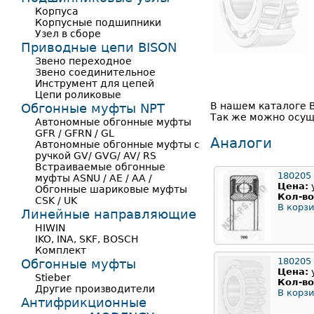
Корпуса
Корпусные подшипники
Узел в сборе
Приводные цепи BISON
Звено переходное
Звено соединительное
Инструмент для цепей
Цепи роликовые
В нашем каталоге 
Обгонные муфты NPT
Так же можно осуще
Автономные обгонные муфты
GFR / GFRN / GL
Аналоги
Автономные обгонные муфты с
ручкой GV/ GVG/ AV/ RS
Встраиваемые обгонные
180205
муфты ASNU / AE / AA /
Цена:
Обгонные шариковые муфты
Кол-во
CSK / UK
В корзи
Линейные направляющие
HIWIN
IKO, INA, SKF, BOSCH
Комплект
180205
Обгонные муфты
Цена:
Stieber
Кол-во
Другие производители
В корзи
Антифрикционные