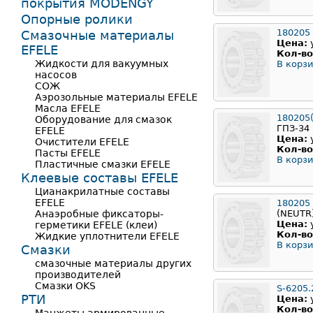
покрытия MODENGY
Опорные ролики
180205
Смазочные материалы
Цена:
EFELE
Кол-во
Жидкости для вакуумных
В корзи
насосов
СОЖ
Аэрозольные материалы EFELE
Масла EFELE
180205
Оборудование для смазок
ГПЗ-34
EFELE
Цена:
Очистители EFELE
Кол-во
Пасты EFELE
В корзи
Пластичные смазки EFELE
Клеевые составы EFELE
Цианакрилатные составы
EFELE
180205
Анаэробные фиксаторы-
(NEUTR
Цена:
герметики EFELE (клеи)
Кол-во
Жидкие уплотнители EFELE
В корзи
Смазки
смазочные материалы других
производителей
Смазки OKS
S-6205.
РТИ
Цена:
Кол-во