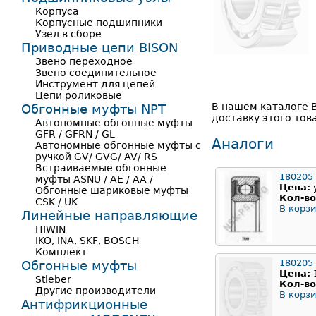
Корпуса
Корпусные подшипники
Узел в сборе
Приводные цепи BISON
Звено переходное
Звено соединительное
Инструмент для цепей
Цепи роликовые
В нашем каталоге 
Обгонные муфты NPT
доставку этого тов
Автономные обгонные муфты
GFR / GFRN / GL
Аналоги
Автономные обгонные муфты с
ручкой GV/ GVG/ AV/ RS
Встраиваемые обгонные
180205
муфты ASNU / AE / AA /
Цена:
Обгонные шариковые муфты
Кол-во
CSK / UK
В корзи
Линейные направляющие
HIWIN
IKO, INA, SKF, BOSCH
Комплект
180205
Обгонные муфты
Цена:
Stieber
Кол-во
Другие производители
В корзи
Антифрикционные