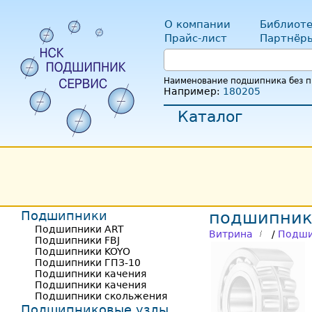
О компании
Библиоте
Прайс-лист
Партнёр
Наименование подшипника без пр
Например:
180205
Каталог
Подшипники
подшипник
Подшипники ART
Витрина
/
Подши
Подшипники FBJ
Подшипники KOYO
Подшипники ГПЗ-10
Подшипники качения
Подшипники качения
Подшипники скольжения
Подшипниковые узлы