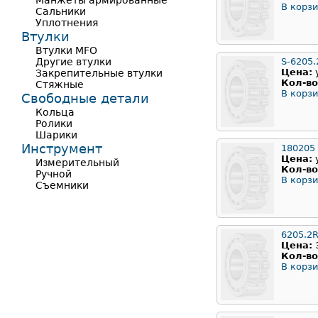
Манжеты армированные
В корзи
Сальники
Уплотнения
Втулки
Втулки MFO
Другие втулки
S-6205.
Цена:
Закрепительные втулки
Кол-во
Стяжные
В корзи
Свободные детали
Кольца
Ролики
Шарики
Инструмент
180205
Цена:
Измерительный
Кол-во
Ручной
В корзи
Съемники
6205.2
Цена:
Кол-во
В корзи