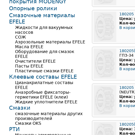
покрытия MODENGY
Опорные ролики
180205
Смазочные материалы
Цена:
EFELE
Кол-во
Жидкости для вакуумных
В корзи
насосов
СОЖ
Аэрозольные материалы EFELE
Масла EFELE
180205
Оборудование для смазок
ГПЗ-34
EFELE
Цена:
Очистители EFELE
Кол-во
Пасты EFELE
В корзи
Пластичные смазки EFELE
Клеевые составы EFELE
Цианакрилатные составы
EFELE
180205
Анаэробные фиксаторы-
(NEUTR
Цена:
герметики EFELE (клеи)
Кол-во
Жидкие уплотнители EFELE
В корзи
Смазки
смазочные материалы других
производителей
Смазки OKS
180205
РТИ
Цена:
Кол-во