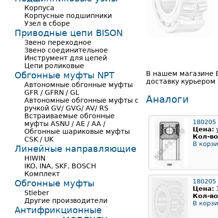
Корпуса
Корпусные подшипники
Узел в сборе
Приводные цепи BISON
Звено переходное
Звено соединительное
Инструмент для цепей
Цепи роликовые
В нашем магазине 
Обгонные муфты NPT
доставку курьером 
Автономные обгонные муфты
GFR / GFRN / GL
Аналоги
Автономные обгонные муфты с
ручкой GV/ GVG/ AV/ RS
Встраиваемые обгонные
180205
муфты ASNU / AE / AA /
Цена:
Обгонные шариковые муфты
Кол-во
CSK / UK
В корзи
Линейные направляющие
HIWIN
IKO, INA, SKF, BOSCH
Комплект
180205
Обгонные муфты
Цена:
Stieber
Кол-во
Другие производители
В корзи
Антифрикционные