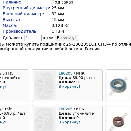
Наличие:
Под заказ
Внутренний диаметр:
25 мм
Внешний диаметр:
52 мм
Высота:
15 мм
Масса:
0.128 Кг
Производитель:
СПЗ-4
Добавить
штук
В корзину!
Вы можете купить подшипник 25-180205ЕС1 СПЗ-4 по отлич
выбранной продукции в любой регион России.
/ 5 ГПЗ
180205
/ ИПК
уточняйте
Цена:
89.90 р. / шт
:
0
Кол-во:
0
ну!
В корзину!
/ Craft
180205
/ КПК
176.90 р. / шт
Цена:
уточняйте
:
0
Кол-во:
0
ну!
В корзину!