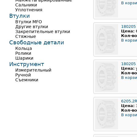
Манжеты армированные
В корзи
Сальники
Уплотнения
Втулки
Втулки MFO
Другие втулки
180205
Цена:
Закрепительные втулки
Кол-во
Стяжные
В корзи
Свободные детали
Кольца
Ролики
Шарики
Инструмент
180205
Цена:
Измерительный
Кол-во
Ручной
В корзи
Съемники
6205.2
Цена:
Кол-во
В корзи