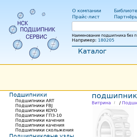
О компании
Библиоте
Прайс-лист
Партнёр
Наименование подшипника без пр
Например:
180205
Каталог
Подшипники
подшипник
Подшипники ART
Витрина
/
Подши
Подшипники FBJ
Подшипники KOYO
Подшипники ГПЗ-10
Подшипники качения
Подшипники качения
Подшипники скольжения
Подшипниковые узлы