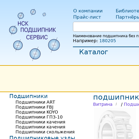
О компании
Библиоте
Прайс-лист
Партнёр
Наименование подшипника без пр
Например:
180205
Каталог
Подшипники
подшипник
Подшипники ART
Витрина
/
Подши
Подшипники FBJ
Подшипники KOYO
Подшипники ГПЗ-10
Подшипники качения
Подшипники качения
Подшипники скольжения
Подшипниковые узлы