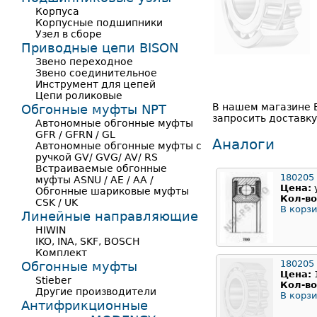
Корпуса
Корпусные подшипники
Узел в сборе
Приводные цепи BISON
Звено переходное
Звено соединительное
Инструмент для цепей
Цепи роликовые
В нашем магазине 
Обгонные муфты NPT
запросить доставк
Автономные обгонные муфты
GFR / GFRN / GL
Аналоги
Автономные обгонные муфты с
ручкой GV/ GVG/ AV/ RS
Встраиваемые обгонные
180205
муфты ASNU / AE / AA /
Цена:
Обгонные шариковые муфты
Кол-во
CSK / UK
В корзи
Линейные направляющие
HIWIN
IKO, INA, SKF, BOSCH
Комплект
180205
Обгонные муфты
Цена:
Stieber
Кол-во
Другие производители
В корзи
Антифрикционные