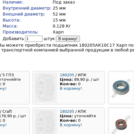
Наличие:
Под заказ
Внутренний диаметр:
25 мм
Внешний диаметр:
52 мм
Высота:
15 мм
Масса:
0.128 Кг
Производитель:
Харп
Добавить
штук
В корзину!
Вы можете приобрести подшипник 180205АК10С17 Харп по 
у транспортной компанией выбранной продукции в любой ре
/ 5 ГПЗ
180205
/ ИПК
уточняйте
Цена:
89.90 р. / шт
:
0
Кол-во:
0
ну!
В корзину!
/ Craft
180205
/ КПК
176.90 р. / шт
Цена:
уточняйте
:
0
Кол-во:
0
ну!
В корзину!