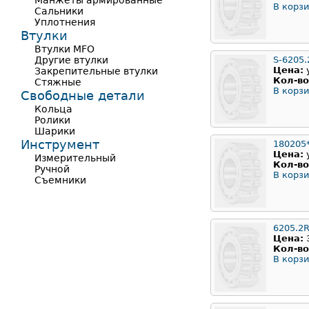
Манжеты армированные
В корзи
Сальники
Уплотнения
Втулки
Втулки MFO
Другие втулки
S-6205.
Цена:
Закрепительные втулки
Кол-во
Стяжные
В корзи
Свободные детали
Кольца
Ролики
Шарики
Инструмент
180205
Цена:
Измерительный
Кол-во
Ручной
В корзи
Съемники
6205.2
Цена:
Кол-во
В корзи