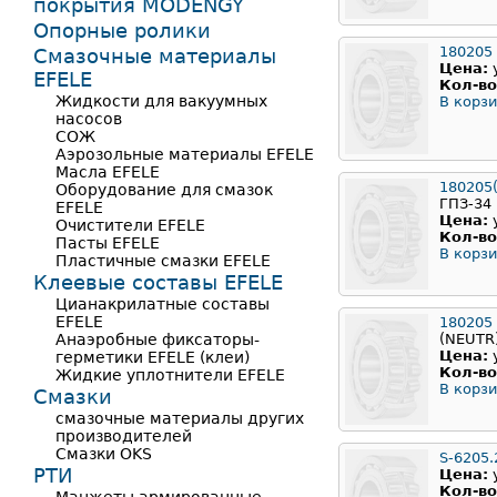
покрытия MODENGY
Опорные ролики
180205
Смазочные материалы
Цена:
EFELE
Кол-во
Жидкости для вакуумных
В корзи
насосов
СОЖ
Аэрозольные материалы EFELE
Масла EFELE
180205
Оборудование для смазок
ГПЗ-34
EFELE
Цена:
Очистители EFELE
Кол-во
Пасты EFELE
В корзи
Пластичные смазки EFELE
Клеевые составы EFELE
Цианакрилатные составы
EFELE
180205
Анаэробные фиксаторы-
(NEUTR
Цена:
герметики EFELE (клеи)
Кол-во
Жидкие уплотнители EFELE
В корзи
Смазки
смазочные материалы других
производителей
Смазки OKS
S-6205.
РТИ
Цена:
Кол-во