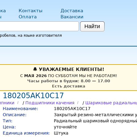
ка
Контакты
Доставка
ы
Оплата
Вакансии
Найти
обелов, на языке изготовителя
🔔 УВАЖАЕМЫЕ КЛИЕНТЫ!
С
МАЯ 2026
ПО СУББОТАМ МЫ НЕ РАБОТАЕМ!
Часы работы в будни: 8.00 — 17.00
Есть доставка
 180205АК10С17
пники
/
Подшипники качения
/
Шариковые радиальн
Наименование:
180205АК10С17
Описание:
Закрытый резино-металлическими у
Тип:
Радиальный шариковый однорядный
Цена:
уточняйте
Единица измерения:
Штука