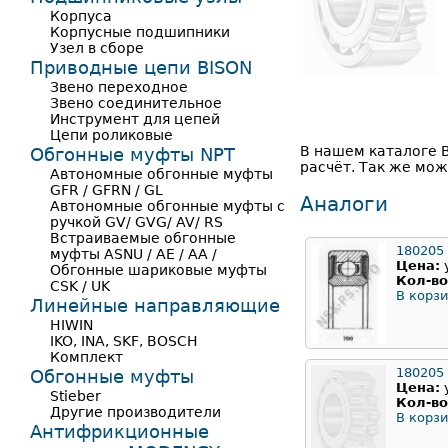
Корпуса
Корпусные подшипники
Узел в сборе
Приводные цепи BISON
Звено переходное
Звено соединительное
Инструмент для цепей
Цепи роликовые
В нашем каталоге 
Обгонные муфты NPT
расчёт. Так же мож
Автономные обгонные муфты
GFR / GFRN / GL
Аналоги
Автономные обгонные муфты с
ручкой GV/ GVG/ AV/ RS
Встраиваемые обгонные
180205
муфты ASNU / AE / AA /
Цена:
Обгонные шариковые муфты
Кол-во
CSK / UK
В корзи
Линейные направляющие
HIWIN
IKO, INA, SKF, BOSCH
Комплект
180205
Обгонные муфты
Цена:
Stieber
Кол-во
Другие производители
В корзи
Антифрикционные