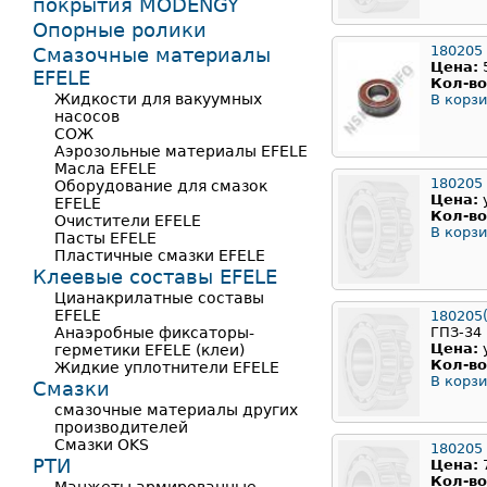
покрытия MODENGY
Опорные ролики
180205
Смазочные материалы
Цена:
EFELE
Кол-во
Жидкости для вакуумных
В корзи
насосов
СОЖ
Аэрозольные материалы EFELE
Масла EFELE
180205
Оборудование для смазок
Цена:
EFELE
Кол-во
Очистители EFELE
В корзи
Пасты EFELE
Пластичные смазки EFELE
Клеевые составы EFELE
Цианакрилатные составы
EFELE
180205
Анаэробные фиксаторы-
ГПЗ-34
Цена:
герметики EFELE (клеи)
Кол-во
Жидкие уплотнители EFELE
В корзи
Смазки
смазочные материалы других
производителей
Смазки OKS
180205
РТИ
Цена:
Кол-во