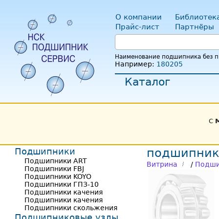
О компании
Библиотек
Прайс-лист
Партнёры
Наименование подшипника без пр
Например:
180205
Каталог
С
Подшипники
подшипник
Подшипники ART
Витрина
/
Подши
Подшипники FBJ
Подшипники KOYO
Подшипники ГПЗ-10
Подшипники качения
Подшипники качения
Подшипники скольжения
Подшипниковые узлы