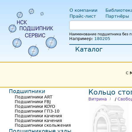
О компании
Библиотек
Прайс-лист
Партнёры
Наименование подшипника без пр
Например:
180205
Каталог
С
Подшипники
Кольцо сто
Подшипники ART
Витрина
/
Свобо
Подшипники FBJ
Подшипники KOYO
Подшипники ГПЗ-10
Подшипники качения
Подшипники качения
Подшипники скольжения
Подшипниковые узлы