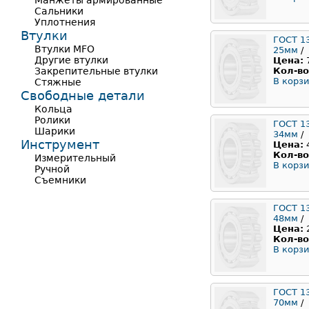
Манжеты армированные
Сальники
Уплотнения
Втулки
ГОСТ 1
Втулки MFO
25мм
/
Другие втулки
Цена:
Закрепительные втулки
Кол-во
В корзи
Стяжные
Свободные детали
Кольца
Ролики
ГОСТ 1
Шарики
34мм
/
Инструмент
Цена:
Кол-во
Измерительный
В корзи
Ручной
Съемники
ГОСТ 1
48мм
/
Цена:
Кол-во
В корзи
ГОСТ 1
70мм
/