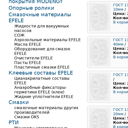
покрытия MODENGY
ГОСТ 1
Опорные ролики
10мм
/
Смазочные материалы
Цена:
Кол-во
EFELE
В корзи
Жидкости для вакуумных
насосов
СОЖ
Аэрозольные материалы EFELE
ГОСТ 1
Масла EFELE
40мм
/
Цена:
Оборудование для смазок
Кол-во
EFELE
В корзи
Очистители EFELE
Пасты EFELE
Пластичные смазки EFELE
Клеевые составы EFELE
ГОСТ 1
Цианакрилатные составы
/
EFELE
Цена:
Анаэробные фиксаторы-
Кол-во
герметики EFELE (клеи)
В корзи
Жидкие уплотнители EFELE
Смазки
смазочные материалы других
ГОСТ 1
производителей
20мм
/
Смазки OKS
Цена:
РТИ
Кол-во
В корзи