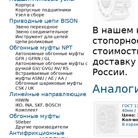
Корпуса
Корпусные подшипники
Узел в сборе
Приводные цепи BISON
Звено переходное
В нашем 
Звено соединительное
Инструмент для цепей
стопорно
Цепи роликовые
Обгонные муфты NPT
стоимост
Автономные обгонные муфты
GFR / GFRN / GL
доставку
Автономные обгонные муфты с
ручкой GV/ GVG/ AV/ RS
России.
Встраиваемые обгонные
муфты ASNU / AE / AA /
Обгонные шариковые муфты
Аналог
CSK / UK
Линейные направляющие
HIWIN
IKO, INA, SKF, BOSCH
ГОСТ 1
Комплект
40мм
/
Обгонные муфты
Цена:
Кол-во
Stieber
В корзи
Другие производители
Антифрикционные