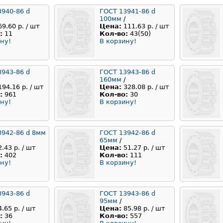
3940-86 d
ГОСТ 13941-86 d
100мм
/
69.60 р. / шт
Цена:
111.63 р. / шт
:
11
Кол-во:
43(50)
ну!
В корзину!
3943-86 d
ГОСТ 13943-86 d
160мм
/
194.16 р. / шт
Цена:
328.08 р. / шт
:
961
Кол-во:
30
ну!
В корзину!
3942-86 d 8мм
ГОСТ 13942-86 d
65мм
/
2.43 р. / шт
Цена:
51.27 р. / шт
:
402
Кол-во:
111
ну!
В корзину!
3943-86 d
ГОСТ 13943-86 d
95мм
/
4.65 р. / шт
Цена:
85.98 р. / шт
:
36
Кол-во:
557