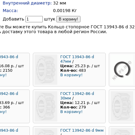
Внутренний диаметр:
32 мм
Масса:
0.00198 Кг
Добавить
штук
В корзину!
е Вы можете купить Кольцо стопорное ГОСТ 13943-86 d 32
доставку этого товара в любой регион России.
3943-86 d
ГОСТ 13943-86 d
47мм
/
16.08 р. / шт
Цена:
25.23 р. / шт
:
2150
Кол-во:
483
ну!
В корзину!
3942-86 d
ГОСТ 13942-86 d
30мм
/
33.69 р. / шт
Цена:
12.21 р. / шт
:
366
Кол-во:
279
ну!
В корзину!
3943-86 d
ГОСТ 13942-86 d 9мм
/