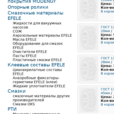
покрытия MODENGY
Цена:
Опорные ролики
Кол-во
В корзи
Смазочные материалы
EFELE
Жидкости для вакуумных
насосов
ГОСТ 1
20мм
/
СОЖ
Цена:
Аэрозольные материалы EFELE
Кол-во
Масла EFELE
В корзи
Оборудование для смазок
EFELE
Очистители EFELE
Пасты EFELE
ГОСТ 1
Пластичные смазки EFELE
28мм
/
Клеевые составы EFELE
Цена:
Цианакрилатные составы
Кол-во
В корзи
EFELE
Анаэробные фиксаторы-
герметики EFELE (клеи)
Жидкие уплотнители EFELE
ГОСТ 1
Смазки
45мм
/
смазочные материалы других
Цена:
производителей
Кол-во
Смазки OKS
В корзи
РТИ