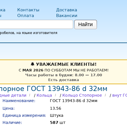
ка
Контакты
Доставка
ы
Оплата
Вакансии
Найти
обелов, на языке изготовителя
🔔 УВАЖАЕМЫЕ КЛИЕНТЫ!
С
МАЯ 2026
ПО СУББОТАМ МЫ НЕ РАБОТАЕМ!
Часы работы в будни: 8.00 — 17.00
Есть доставка
порное ГОСТ 13943-86 d 32мм
дные детали
/
Кольца
/
Кольцо Стопорное
/
внут Г
Наименование:
ГОСТ 13943-86 d 32мм
Цена:
13.56
Единица измерения:
Штука
Наличие:
587
шт