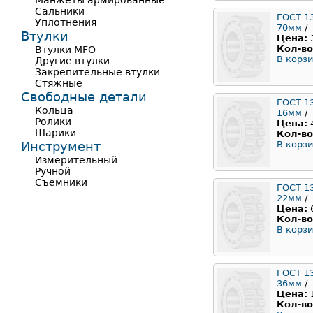
Манжеты армированные
Сальники
ГОСТ 1
Уплотнения
70мм
/
Втулки
Цена:
Кол-во
Втулки MFO
В корзи
Другие втулки
Закрепительные втулки
Стяжные
Свободные детали
ГОСТ 1
Кольца
16мм
/
Ролики
Цена:
Шарики
Кол-во
Инструмент
В корзи
Измерительный
Ручной
Съемники
ГОСТ 1
22мм
/
Цена:
Кол-во
В корзи
ГОСТ 1
36мм
/
Цена:
Кол-во