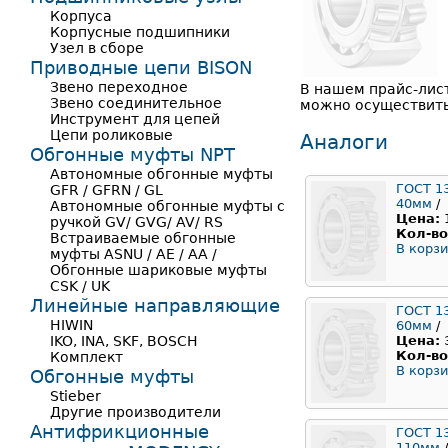
Корпуса
Корпусные подшипники
Узел в сборе
Приводные цепи BISON
Звено переходное
В нашем прайс-лист
Звено соединительное
можно осуществить 
Инструмент для цепей
Цепи роликовые
Аналоги
Обгонные муфты NPT
Автономные обгонные муфты
ГОСТ 1
GFR / GFRN / GL
40мм
/
Автономные обгонные муфты с
Цена:
ручкой GV/ GVG/ AV/ RS
Кол-во
Встраиваемые обгонные
В корзи
муфты ASNU / AE / AA /
Обгонные шариковые муфты
CSK / UK
Линейные направляющие
ГОСТ 1
HIWIN
60мм
/
IKO, INA, SKF, BOSCH
Цена:
Кол-во
Комплект
В корзи
Обгонные муфты
Stieber
Другие производители
Антифрикционные
ГОСТ 1
110мм
/