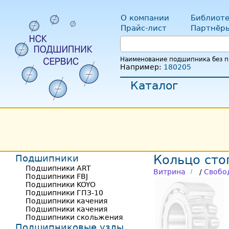
О компании
Библиоте
Прайс-лист
Партнёр
Наименование подшипника без пр
Например:
180205
Каталог
Подшипники
Кольцо сто
Подшипники ART
Витрина
/
Свобо
Подшипники FBJ
Подшипники KOYO
Подшипники ГПЗ-10
Подшипники качения
Подшипники качения
Подшипники скольжения
Подшипниковые узлы