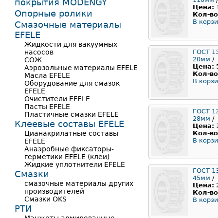
покрытия MODENGY
Цена:
Опорные ролики
Кол-во
В корзи
Смазочные материалы
EFELE
Жидкости для вакуумных
насосов
ГОСТ 1
20мм
/
СОЖ
Цена:
Аэрозольные материалы EFELE
Кол-во
Масла EFELE
В корзи
Оборудование для смазок
EFELE
Очистители EFELE
Пасты EFELE
ГОСТ 1
Пластичные смазки EFELE
28мм
/
Клеевые составы EFELE
Цена:
Цианакрилатные составы
Кол-во
В корзи
EFELE
Анаэробные фиксаторы-
герметики EFELE (клеи)
Жидкие уплотнители EFELE
ГОСТ 1
Смазки
45мм
/
смазочные материалы других
Цена:
производителей
Кол-во
Смазки OKS
В корзи
РТИ