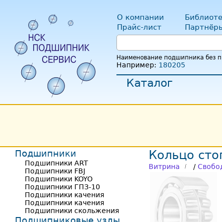
О компании
Библиоте
Прайс-лист
Партнёр
Наименование подшипника без пр
Например:
180205
Каталог
Подшипники
Кольцо сто
Подшипники ART
Витрина
/
Свобо
Подшипники FBJ
Подшипники KOYO
Подшипники ГПЗ-10
Подшипники качения
Подшипники качения
Подшипники скольжения
Подшипниковые узлы