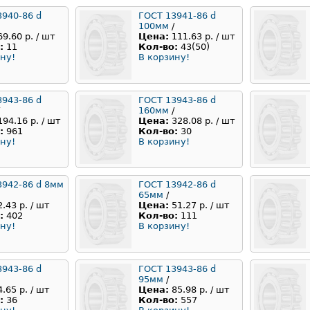
3940-86 d
ГОСТ 13941-86 d
100мм
/
69.60 р. / шт
Цена:
111.63 р. / шт
:
11
Кол-во:
43(50)
ну!
В корзину!
3943-86 d
ГОСТ 13943-86 d
160мм
/
194.16 р. / шт
Цена:
328.08 р. / шт
:
961
Кол-во:
30
ну!
В корзину!
3942-86 d 8мм
ГОСТ 13942-86 d
65мм
/
2.43 р. / шт
Цена:
51.27 р. / шт
:
402
Кол-во:
111
ну!
В корзину!
3943-86 d
ГОСТ 13943-86 d
95мм
/
4.65 р. / шт
Цена:
85.98 р. / шт
:
36
Кол-во:
557