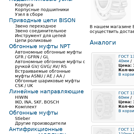
Корпуса
Корпусные подшипники
Узел в сборе
Приводные цепи BISON
Звено переходное
В нашем магазине 
Звено соединительное
осуществить достав
Инструмент для цепей
Цепи роликовые
Аналоги
Обгонные муфты NPT
Автономные обгонные муфты
ГОСТ 1
GFR / GFRN / GL
40мм
/
Автономные обгонные муфты с
Цена:
ручкой GV/ GVG/ AV/ RS
Кол-во
Встраиваемые обгонные
В корзи
муфты ASNU / AE / AA /
Обгонные шариковые муфты
CSK / UK
Линейные направляющие
ГОСТ 1
HIWIN
60мм
/
IKO, INA, SKF, BOSCH
Цена:
Кол-во
Комплект
В корзи
Обгонные муфты
Stieber
Другие производители
Антифрикционные
ГОСТ 1
110мм
/