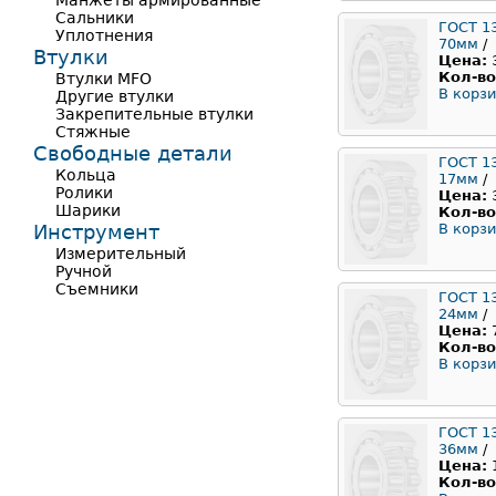
Манжеты армированные
Сальники
ГОСТ 1
Уплотнения
70мм
/
Втулки
Цена:
Кол-во
Втулки MFO
В корзи
Другие втулки
Закрепительные втулки
Стяжные
Свободные детали
ГОСТ 1
Кольца
17мм
/
Ролики
Цена:
Шарики
Кол-во
Инструмент
В корзи
Измерительный
Ручной
Съемники
ГОСТ 1
24мм
/
Цена:
Кол-во
В корзи
ГОСТ 1
36мм
/
Цена:
Кол-во