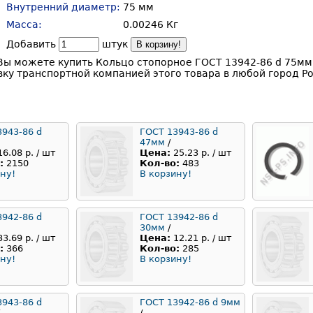
Внутренний диаметр:
75 мм
Масса:
0.00246 Кг
Добавить
штук
В корзину!
Вы можете купить Кольцо стопорное ГОСТ 13942-86 d 75мм
ку транспортной компанией этого товара в любой город Ро
3943-86 d
ГОСТ 13943-86 d
47мм
/
16.08 р. / шт
Цена:
25.23 р. / шт
:
2150
Кол-во:
483
ну!
В корзину!
3942-86 d
ГОСТ 13942-86 d
30мм
/
33.69 р. / шт
Цена:
12.21 р. / шт
:
366
Кол-во:
285
ну!
В корзину!
3943-86 d
ГОСТ 13942-86 d 9мм
/