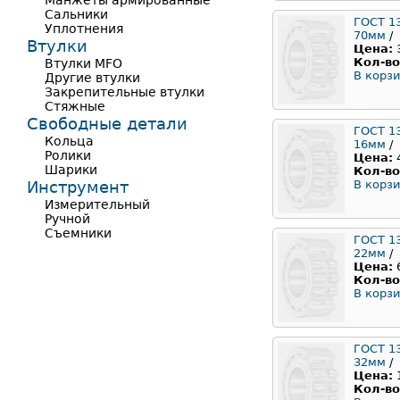
Манжеты армированные
Сальники
ГОСТ 1
Уплотнения
70мм
/
Втулки
Цена:
Кол-во
Втулки MFO
В корзи
Другие втулки
Закрепительные втулки
Стяжные
Свободные детали
ГОСТ 1
Кольца
16мм
/
Ролики
Цена:
Шарики
Кол-во
Инструмент
В корзи
Измерительный
Ручной
Съемники
ГОСТ 1
22мм
/
Цена:
Кол-во
В корзи
ГОСТ 1
32мм
/
Цена:
Кол-во