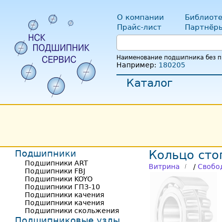
О компании
Библиоте
Прайс-лист
Партнёр
Наименование подшипника без пр
Например:
180205
Каталог
Подшипники
Кольцо сто
Подшипники ART
Витрина
/
Свобо
Подшипники FBJ
Подшипники KOYO
Подшипники ГПЗ-10
Подшипники качения
Подшипники качения
Подшипники скольжения
Подшипниковые узлы