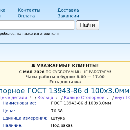
ка
Контакты
Доставка
ы
Оплата
Вакансии
Найти
обелов, на языке изготовителя
🔔 УВАЖАЕМЫЕ КЛИЕНТЫ!
С
МАЯ 2026
ПО СУББОТАМ МЫ НЕ РАБОТАЕМ!
Часы работы в будни: 8.00 — 17.00
Есть доставка
порное ГОСТ 13943-86 d 100x3.0мм
дные детали
/
Кольца
/
Кольцо Стопорное
/
внут Г
Наименование:
ГОСТ 13943-86 d 100x3.0мм
Цена:
76.68
Единица измерения:
Штука
Наличие:
Под заказ