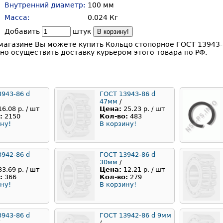
Внутренний диаметр:
100 мм
Масса:
0.024 Кг
Добавить
штук
В корзину!
магазине Вы можете купить Кольцо стопорное ГОСТ 13943-
но осуществить доставку курьером этого товара по РФ.
3943-86 d
ГОСТ 13943-86 d
47мм
/
16.08 р. / шт
Цена:
25.23 р. / шт
:
2150
Кол-во:
483
ну!
В корзину!
3942-86 d
ГОСТ 13942-86 d
30мм
/
33.69 р. / шт
Цена:
12.21 р. / шт
:
366
Кол-во:
279
ну!
В корзину!
3943-86 d
ГОСТ 13942-86 d 9мм
/