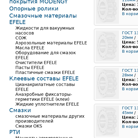
покрытия MODENGY
Цена:
Опорные ролики
Кол-во
В корзи
Смазочные материалы
EFELE
Жидкости для вакуумных
насосов
ГОСТ 1
20мм
/
СОЖ
Цена:
Аэрозольные материалы EFELE
Кол-во
Масла EFELE
В корзи
Оборудование для смазок
EFELE
Очистители EFELE
Пасты EFELE
ГОСТ 1
Пластичные смазки EFELE
28мм
/
Клеевые составы EFELE
Цена:
Цианакрилатные составы
Кол-во
В корзи
EFELE
Анаэробные фиксаторы-
герметики EFELE (клеи)
Жидкие уплотнители EFELE
ГОСТ 1
Смазки
45мм
/
смазочные материалы других
Цена:
производителей
Кол-во
Смазки OKS
В корзи
РТИ