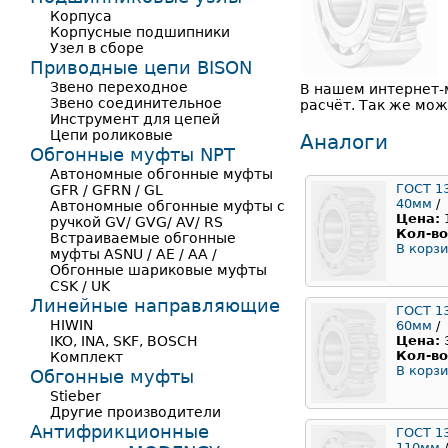
Корпуса
Корпусные подшипники
Узел в сборе
Приводные цепи BISON
Звено переходное
В нашем интернет-
Звено соединительное
расчёт. Так же мож
Инструмент для цепей
Цепи роликовые
Аналоги
Обгонные муфты NPT
Автономные обгонные муфты
ГОСТ 1
GFR / GFRN / GL
40мм
/
Автономные обгонные муфты с
Цена:
ручкой GV/ GVG/ AV/ RS
Кол-во
Встраиваемые обгонные
В корзи
муфты ASNU / AE / AA /
Обгонные шариковые муфты
CSK / UK
Линейные направляющие
ГОСТ 1
HIWIN
60мм
/
IKO, INA, SKF, BOSCH
Цена:
Кол-во
Комплект
В корзи
Обгонные муфты
Stieber
Другие производители
Антифрикционные
ГОСТ 1
110мм
/