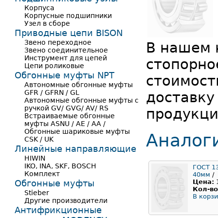
Корпуса
Корпусные подшипники
Узел в сборе
Приводные цепи BISON
Звено переходное
В нашем 
Звено соединительное
Инструмент для цепей
стопорно
Цепи роликовые
Обгонные муфты NPT
стоимост
Автономные обгонные муфты
GFR / GFRN / GL
доставку
Автономные обгонные муфты с
ручкой GV/ GVG/ AV/ RS
продукци
Встраиваемые обгонные
муфты ASNU / AE / AA /
Обгонные шариковые муфты
Аналог
CSK / UK
Линейные направляющие
HIWIN
IKO, INA, SKF, BOSCH
ГОСТ 1
Комплект
40мм
/
Обгонные муфты
Цена:
Кол-во
Stieber
В корзи
Другие производители
Антифрикционные