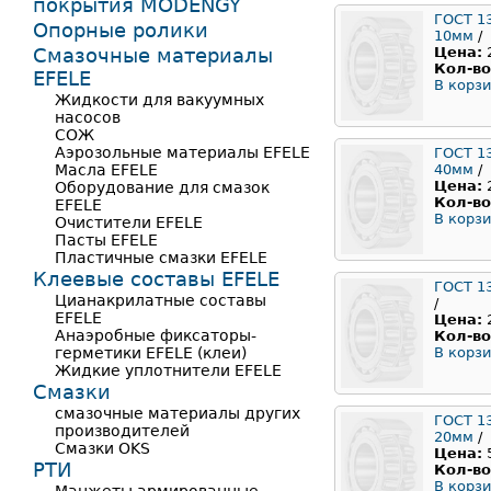
покрытия MODENGY
ГОСТ 1
Опорные ролики
10мм
/
Смазочные материалы
Цена:
Кол-во
EFELE
В корзи
Жидкости для вакуумных
насосов
СОЖ
Аэрозольные материалы EFELE
ГОСТ 1
Масла EFELE
40мм
/
Цена:
Оборудование для смазок
Кол-во
EFELE
В корзи
Очистители EFELE
Пасты EFELE
Пластичные смазки EFELE
Клеевые составы EFELE
ГОСТ 1
Цианакрилатные составы
/
EFELE
Цена:
Анаэробные фиксаторы-
Кол-во
герметики EFELE (клеи)
В корзи
Жидкие уплотнители EFELE
Смазки
смазочные материалы других
ГОСТ 1
производителей
20мм
/
Смазки OKS
Цена:
РТИ
Кол-во
В корзи