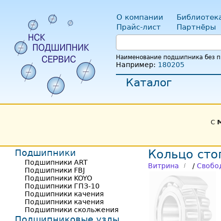
О компании
Библиотек
Прайс-лист
Партнёры
Наименование подшипника без пр
Например:
180205
Каталог
С
Подшипники
Кольцо сто
Подшипники ART
Витрина
/
Свобо
Подшипники FBJ
Подшипники KOYO
Подшипники ГПЗ-10
Подшипники качения
Подшипники качения
Подшипники скольжения
Подшипниковые узлы