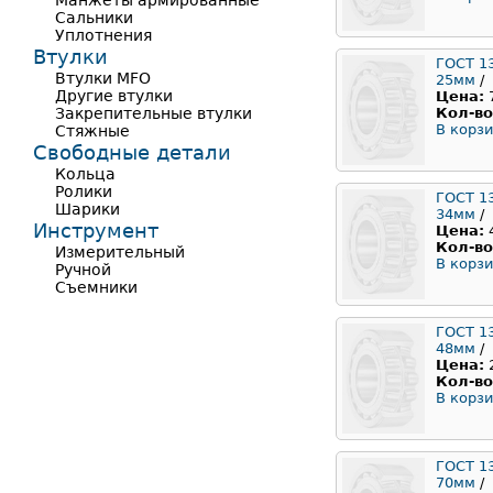
Манжеты армированные
Сальники
Уплотнения
Втулки
ГОСТ 1
Втулки MFO
25мм
/
Другие втулки
Цена:
Закрепительные втулки
Кол-во
В корзи
Стяжные
Свободные детали
Кольца
Ролики
ГОСТ 1
Шарики
34мм
/
Инструмент
Цена:
Кол-во
Измерительный
В корзи
Ручной
Съемники
ГОСТ 1
48мм
/
Цена:
Кол-во
В корзи
ГОСТ 1
70мм
/