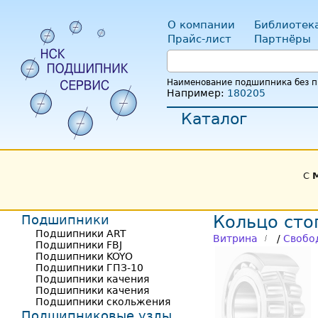
О компании
Библиотек
Прайс-лист
Партнёры
Наименование подшипника без пр
Например:
180205
Каталог
С
Подшипники
Кольцо сто
Подшипники ART
Витрина
/
Свобо
Подшипники FBJ
Подшипники KOYO
Подшипники ГПЗ-10
Подшипники качения
Подшипники качения
Подшипники скольжения
Подшипниковые узлы