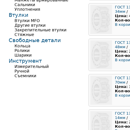
Манжеты армированные
Сальники
ГОСТ 1
Уплотнения
34мм
/
Втулки
Цена:
Кол-во
Втулки MFO
В корзи
Другие втулки
Закрепительные втулки
Стяжные
Свободные детали
ГОСТ 1
Кольца
48мм
/
Ролики
Цена:
Шарики
Кол-во
Инструмент
В корзи
Измерительный
Ручной
Съемники
ГОСТ 1
70мм
/
Цена:
Кол-во
В корзи
ГОСТ 1
14мм
/
Цена:
Кол-во