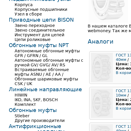
Корпуса
Корпусные подшипники
Узел в сборе
Приводные цепи BISON
Звено переходное
В нашем каталоге 
Звено соединительное
webmoney. Так же м
Инструмент для цепей
Цепи роликовые
Аналоги
Обгонные муфты NPT
Автономные обгонные муфты
ГОСТ 1
GFR / GFRN / GL
40мм
/
Автономные обгонные муфты с
Цена:
ручкой GV/ GVG/ AV/ RS
Кол-во
Встраиваемые обгонные
В корзи
муфты ASNU / AE / AA /
Обгонные шариковые муфты
CSK / UK
Линейные направляющие
ГОСТ 1
HIWIN
10мм
/
IKO, INA, SKF, BOSCH
Цена:
Кол-во
Комплект
В корзи
Обгонные муфты
Stieber
Другие производители
Антифрикционные
ГОСТ 1
40мм
/