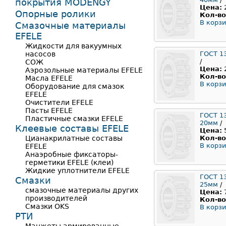
покрытия MODENGY
Цена:
Опорные ролики
Кол-во
В корзи
Смазочные материалы
EFELE
Жидкости для вакуумных
насосов
ГОСТ 1
/
СОЖ
Цена:
Аэрозольные материалы EFELE
Кол-во
Масла EFELE
В корзи
Оборудование для смазок
EFELE
Очистители EFELE
Пасты EFELE
ГОСТ 1
Пластичные смазки EFELE
20мм
/
Клеевые составы EFELE
Цена:
Цианакрилатные составы
Кол-во
В корзи
EFELE
Анаэробные фиксаторы-
герметики EFELE (клеи)
Жидкие уплотнители EFELE
ГОСТ 1
Смазки
25мм
/
смазочные материалы других
Цена:
производителей
Кол-во
Смазки OKS
В корзи
РТИ