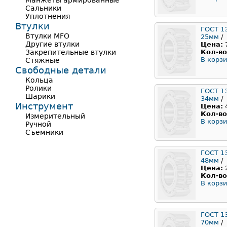
Манжеты армированные
Сальники
Уплотнения
Втулки
ГОСТ 1
Втулки MFO
25мм
/
Другие втулки
Цена:
Закрепительные втулки
Кол-во
В корзи
Стяжные
Свободные детали
Кольца
Ролики
ГОСТ 1
Шарики
34мм
/
Инструмент
Цена:
Кол-во
Измерительный
В корзи
Ручной
Съемники
ГОСТ 1
48мм
/
Цена:
Кол-во
В корзи
ГОСТ 1
70мм
/