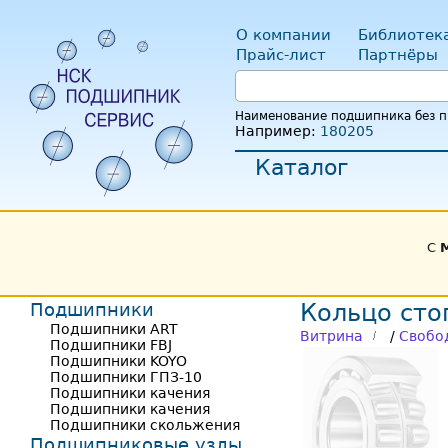
О компании
Библиотек
Прайс-лист
Партнёры
Наименование подшипника без пр
Например:
180205
Каталог
С
Подшипники
Кольцо сто
Подшипники ART
Витрина
/
Свобо
Подшипники FBJ
Подшипники KOYO
Подшипники ГПЗ-10
Подшипники качения
Подшипники качения
Подшипники скольжения
Подшипниковые узлы