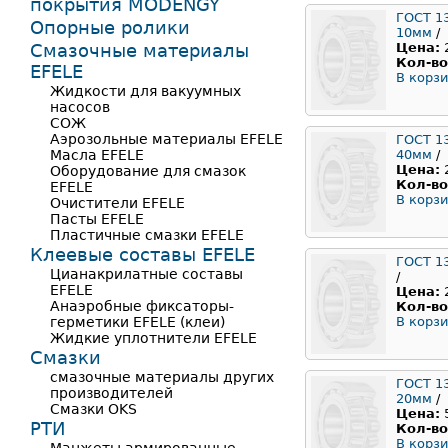
покрытия MODENGY
ГОСТ 1
Опорные ролики
10мм
/
Смазочные материалы
Цена:
Кол-во
EFELE
В корзи
Жидкости для вакуумных
насосов
СОЖ
Аэрозольные материалы EFELE
ГОСТ 1
Масла EFELE
40мм
/
Цена:
Оборудование для смазок
Кол-во
EFELE
В корзи
Очистители EFELE
Пасты EFELE
Пластичные смазки EFELE
Клеевые составы EFELE
ГОСТ 1
Цианакрилатные составы
/
EFELE
Цена:
Анаэробные фиксаторы-
Кол-во
герметики EFELE (клеи)
В корзи
Жидкие уплотнители EFELE
Смазки
смазочные материалы других
ГОСТ 1
производителей
20мм
/
Смазки OKS
Цена:
РТИ
Кол-во
В корзи