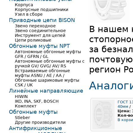
Корпуса
Корпусные подшипники
Узел в сборе
Приводные цепи BISON
Звено переходное
В нашем 
Звено соединительное
Инструмент для цепей
стопорно
Цепи роликовые
Обгонные муфты NPT
за безна
Автономные обгонные муфты
GFR / GFRN / GL
почтовую
Автономные обгонные муфты с
ручкой GV/ GVG/ AV/ RS
регион Ро
Встраиваемые обгонные
муфты ASNU / AE / AA /
Обгонные шариковые муфты
Аналог
CSK / UK
Линейные направляющие
HIWIN
IKO, INA, SKF, BOSCH
ГОСТ 1
Комплект
40мм
/
Обгонные муфты
Цена:
Кол-во
Stieber
В корзи
Другие производители
Антифрикционные