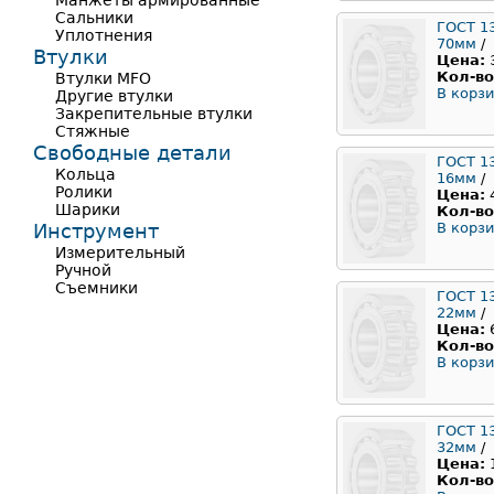
Манжеты армированные
Сальники
ГОСТ 1
Уплотнения
70мм
/
Втулки
Цена:
Кол-во
Втулки MFO
В корзи
Другие втулки
Закрепительные втулки
Стяжные
Свободные детали
ГОСТ 1
Кольца
16мм
/
Ролики
Цена:
Шарики
Кол-во
Инструмент
В корзи
Измерительный
Ручной
Съемники
ГОСТ 1
22мм
/
Цена:
Кол-во
В корзи
ГОСТ 1
32мм
/
Цена:
Кол-во