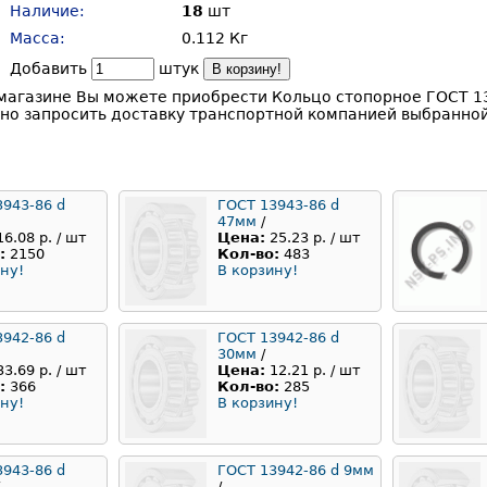
Наличие:
18
шт
Масса:
0.112 Кг
Добавить
штук
В корзину!
магазине Вы можете приобрести Кольцо стопорное ГОСТ 13
но запросить доставку транспортной компанией выбранной
3943-86 d
ГОСТ 13943-86 d
47мм
/
16.08 р. / шт
Цена:
25.23 р. / шт
:
2150
Кол-во:
483
ну!
В корзину!
3942-86 d
ГОСТ 13942-86 d
30мм
/
33.69 р. / шт
Цена:
12.21 р. / шт
:
366
Кол-во:
285
ну!
В корзину!
3943-86 d
ГОСТ 13942-86 d 9мм
/