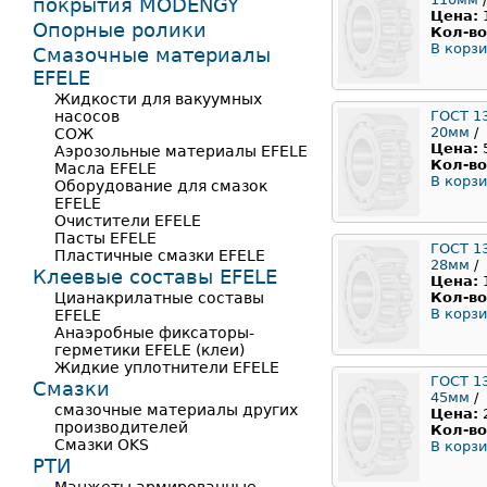
покрытия MODENGY
Цена:
Опорные ролики
Кол-во
В корзи
Смазочные материалы
EFELE
Жидкости для вакуумных
насосов
ГОСТ 1
20мм
/
СОЖ
Цена:
Аэрозольные материалы EFELE
Кол-во
Масла EFELE
В корзи
Оборудование для смазок
EFELE
Очистители EFELE
Пасты EFELE
ГОСТ 1
Пластичные смазки EFELE
28мм
/
Клеевые составы EFELE
Цена:
Цианакрилатные составы
Кол-во
В корзи
EFELE
Анаэробные фиксаторы-
герметики EFELE (клеи)
Жидкие уплотнители EFELE
ГОСТ 1
Смазки
45мм
/
смазочные материалы других
Цена:
производителей
Кол-во
Смазки OKS
В корзи
РТИ