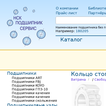
О компании
Библиоте
Прайс-лист
Партнёр
Наименование подшипника без пр
Например:
180205
Каталог
Подшипники
Кольцо сто
Подшипники ART
Витрина
/
Свобо
Подшипники FBJ
Подшипники KOYO
Подшипники ГПЗ-10
Подшипники качения
Подшипники качения
Подшипники скольжения
Подшипниковые узлы