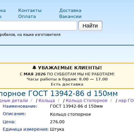
ка
Контакты
Доставка
ы
Оплата
Вакансии
Найти
обелов, на языке изготовителя
🔔 УВАЖАЕМЫЕ КЛИЕНТЫ!
С
МАЯ 2026
ПО СУББОТАМ МЫ НЕ РАБОТАЕМ!
Часы работы в будни: 8.00 — 17.00
Есть доставка
порное ГОСТ 13942-86 d 150мм
дные детали
/
Кольца
/
Кольцо Стопорное
/
нар ГО
Наименование:
ГОСТ 13942-86 d 150мм
Описание:
Кольцо стопорное
Цена:
276.00
Единица измерения:
Штука