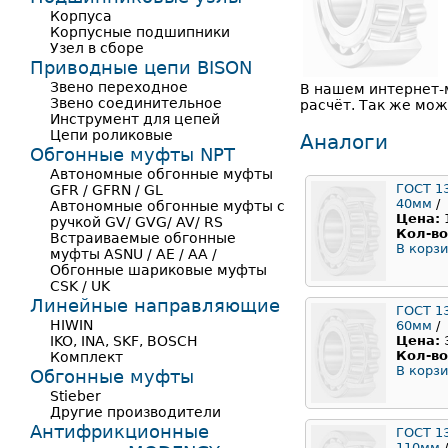
Корпуса
Корпусные подшипники
Узел в сборе
Приводные цепи BISON
Звено переходное
В нашем интернет-
Звено соединительное
расчёт. Так же мож
Инструмент для цепей
Цепи роликовые
Аналоги
Обгонные муфты NPT
Автономные обгонные муфты
ГОСТ 1
GFR / GFRN / GL
40мм
/
Автономные обгонные муфты с
Цена:
ручкой GV/ GVG/ AV/ RS
Кол-во
Встраиваемые обгонные
В корзи
муфты ASNU / AE / AA /
Обгонные шариковые муфты
CSK / UK
Линейные направляющие
ГОСТ 1
HIWIN
60мм
/
IKO, INA, SKF, BOSCH
Цена:
Кол-во
Комплект
В корзи
Обгонные муфты
Stieber
Другие производители
Антифрикционные
ГОСТ 1
110мм
/