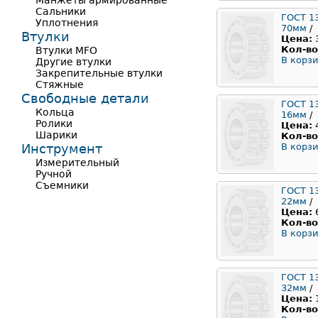
Манжеты армированные
Сальники
ГОСТ 1
Уплотнения
70мм
/
Втулки
Цена:
Кол-во
Втулки MFO
В корзи
Другие втулки
Закрепительные втулки
Стяжные
Свободные детали
ГОСТ 1
Кольца
16мм
/
Ролики
Цена:
Шарики
Кол-во
Инструмент
В корзи
Измерительный
Ручной
Съемники
ГОСТ 1
22мм
/
Цена:
Кол-во
В корзи
ГОСТ 1
32мм
/
Цена:
Кол-во