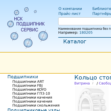
О компании
Библиоте
Прайс-лист
Партнёр
Наименование подшипника без пр
Например:
180205
Каталог
Подшипники
Кольцо сто
Подшипники ART
Витрина
/
Свобо
Подшипники FBJ
Подшипники KOYO
Подшипники ГПЗ-10
Подшипники качения
Подшипники качения
Подшипники скольжения
Подшипниковые узлы