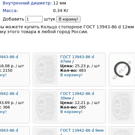
Внутренний диаметр:
12 мм
Масса:
0.34 Кг
Добавить
штук
В корзину!
Вы можете купить Кольцо стопорное ГОСТ 13943-86 d 12мм 
ку этого товара в любой город России.
3943-86 d
ГОСТ 13943-86 d
47мм
/
16.08 р. / шт
Цена:
25.23 р. / шт
:
2150
Кол-во:
483
ну!
В корзину!
3942-86 d
ГОСТ 13942-86 d
30мм
/
33.69 р. / шт
Цена:
12.21 р. / шт
:
366
Кол-во:
285
ну!
В корзину!
3943-86 d
ГОСТ 13942-86 d 9мм
/