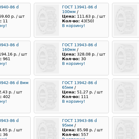
3940-86 d
ГОСТ 13941-86 d
100мм
/
69.60 р. / шт
Цена:
111.63 р. / шт
:
11
Кол-во:
43(50)
ну!
В корзину!
3943-86 d
ГОСТ 13943-86 d
160мм
/
194.16 р. / шт
Цена:
328.08 р. / шт
:
961
Кол-во:
30
ну!
В корзину!
3942-86 d 8мм
ГОСТ 13942-86 d
65мм
/
2.43 р. / шт
Цена:
51.27 р. / шт
:
402
Кол-во:
111
ну!
В корзину!
3943-86 d
ГОСТ 13943-86 d
95мм
/
4.65 р. / шт
Цена:
85.98 р. / шт
:
36
Кол-во:
557