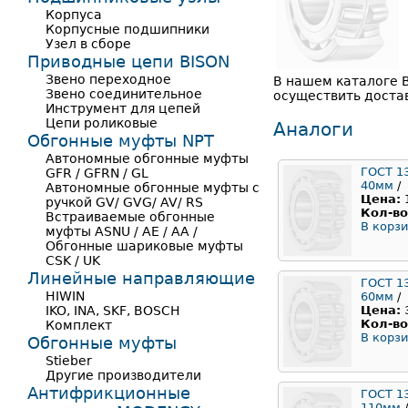
Корпуса
Корпусные подшипники
Узел в сборе
Приводные цепи BISON
Звено переходное
В нашем каталоге 
Звено соединительное
осуществить достав
Инструмент для цепей
Цепи роликовые
Аналоги
Обгонные муфты NPT
Автономные обгонные муфты
ГОСТ 1
GFR / GFRN / GL
40мм
/
Автономные обгонные муфты с
Цена:
ручкой GV/ GVG/ AV/ RS
Кол-во
Встраиваемые обгонные
В корзи
муфты ASNU / AE / AA /
Обгонные шариковые муфты
CSK / UK
Линейные направляющие
ГОСТ 1
HIWIN
60мм
/
IKO, INA, SKF, BOSCH
Цена:
Кол-во
Комплект
В корзи
Обгонные муфты
Stieber
Другие производители
Антифрикционные
ГОСТ 1
110мм
/