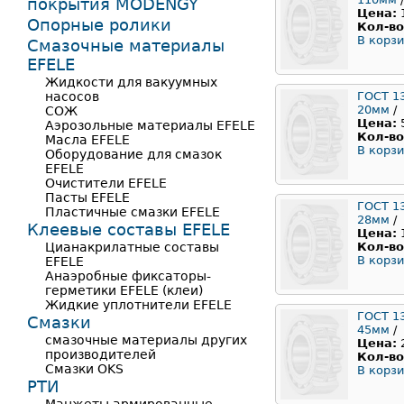
покрытия MODENGY
Цена:
Опорные ролики
Кол-во
В корзи
Смазочные материалы
EFELE
Жидкости для вакуумных
насосов
ГОСТ 1
20мм
/
СОЖ
Цена:
Аэрозольные материалы EFELE
Кол-во
Масла EFELE
В корзи
Оборудование для смазок
EFELE
Очистители EFELE
Пасты EFELE
ГОСТ 1
Пластичные смазки EFELE
28мм
/
Клеевые составы EFELE
Цена:
Цианакрилатные составы
Кол-во
В корзи
EFELE
Анаэробные фиксаторы-
герметики EFELE (клеи)
Жидкие уплотнители EFELE
ГОСТ 1
Смазки
45мм
/
смазочные материалы других
Цена:
производителей
Кол-во
Смазки OKS
В корзи
РТИ