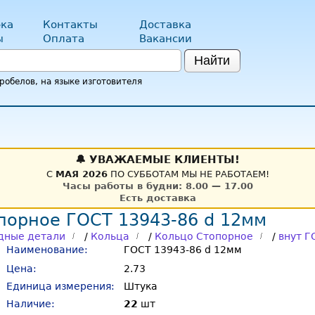
ка
Контакты
Доставка
ы
Оплата
Вакансии
Найти
обелов, на языке изготовителя
🔔 УВАЖАЕМЫЕ КЛИЕНТЫ!
С
МАЯ 2026
ПО СУББОТАМ МЫ НЕ РАБОТАЕМ!
Часы работы в будни: 8.00 — 17.00
Есть доставка
порное ГОСТ 13943-86 d 12мм
дные детали
/
Кольца
/
Кольцо Стопорное
/
внут Г
Наименование:
ГОСТ 13943-86 d 12мм
Цена:
2.73
Единица измерения:
Штука
Наличие:
22
шт