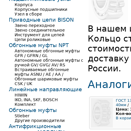
Корпуса
Корпусные подшипники
Узел в сборе
Приводные цепи BISON
Звено переходное
В нашем 
Звено соединительное
Инструмент для цепей
Кольцо с
Цепи роликовые
Обгонные муфты NPT
стоимост
Автономные обгонные муфты
GFR / GFRN / GL
доставку
Автономные обгонные муфты с
ручкой GV/ GVG/ AV/ RS
России.
Встраиваемые обгонные
муфты ASNU / AE / AA /
Обгонные шариковые муфты
Аналог
CSK / UK
Линейные направляющие
HIWIN
IKO, INA, SKF, BOSCH
ГОСТ 1
Комплект
40мм
/
Обгонные муфты
Цена:
Кол-во
Stieber
В корзи
Другие производители
Антифрикционные