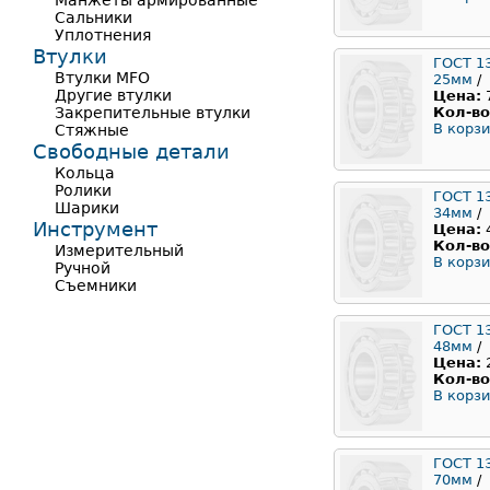
Манжеты армированные
Сальники
Уплотнения
Втулки
ГОСТ 1
Втулки MFO
25мм
/
Другие втулки
Цена:
Закрепительные втулки
Кол-во
В корзи
Стяжные
Свободные детали
Кольца
Ролики
ГОСТ 1
Шарики
34мм
/
Инструмент
Цена:
Кол-во
Измерительный
В корзи
Ручной
Съемники
ГОСТ 1
48мм
/
Цена:
Кол-во
В корзи
ГОСТ 1
70мм
/