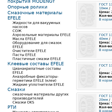
покрытия MODENGY
ГОСТ 1
Опорные ролики
10мм
/
Смазочные материалы
Цена:
Кол-во
EFELE
В корзи
Жидкости для вакуумных
насосов
СОЖ
Аэрозольные материалы EFELE
ГОСТ 1
Масла EFELE
40мм
/
Цена:
Оборудование для смазок
Кол-во
EFELE
В корзи
Очистители EFELE
Пасты EFELE
Пластичные смазки EFELE
Клеевые составы EFELE
ГОСТ 1
Цианакрилатные составы
/
EFELE
Цена:
Анаэробные фиксаторы-
Кол-во
герметики EFELE (клеи)
В корзи
Жидкие уплотнители EFELE
Смазки
смазочные материалы других
ГОСТ 1
производителей
20мм
/
Смазки OKS
Цена:
РТИ
Кол-во
В корзи