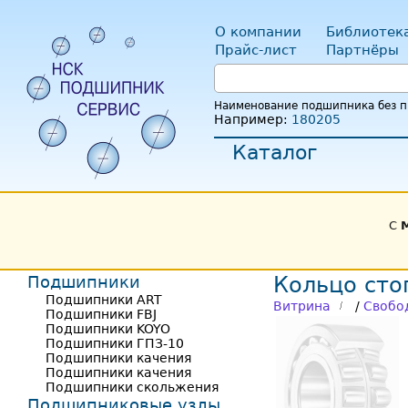
О компании
Библиотек
Прайс-лист
Партнёры
Наименование подшипника без пр
Например:
180205
Каталог
С
Подшипники
Кольцо сто
Подшипники ART
Витрина
/
Свобо
Подшипники FBJ
Подшипники KOYO
Подшипники ГПЗ-10
Подшипники качения
Подшипники качения
Подшипники скольжения
Подшипниковые узлы