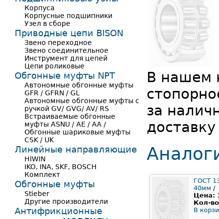
Корпуса
Корпусные подшипники
Узел в сборе
Приводные цепи BISON
Звено переходное
Звено соединительное
Инструмент для цепей
Цепи роликовые
В нашем 
Обгонные муфты NPT
Автономные обгонные муфты
стопорно
GFR / GFRN / GL
Автономные обгонные муфты с
за налич
ручкой GV/ GVG/ AV/ RS
Встраиваемые обгонные
доставку
муфты ASNU / AE / AA /
Обгонные шариковые муфты
CSK / UK
Аналог
Линейные направляющие
HIWIN
IKO, INA, SKF, BOSCH
Комплект
ГОСТ 1
Обгонные муфты
40мм
/
Stieber
Цена:
Другие производители
Кол-во
Антифрикционные
В корзи