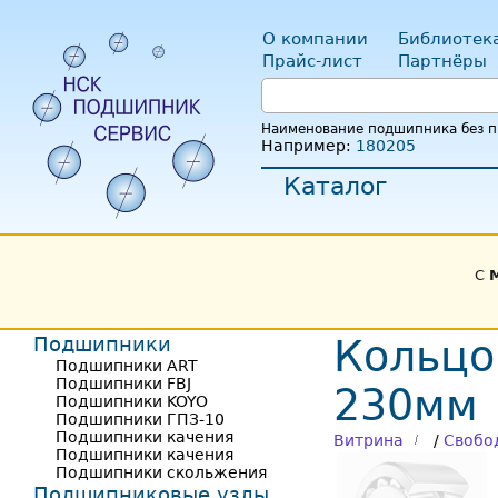
О компании
Библиотек
Прайс-лист
Партнёры
Наименование подшипника без пр
Например:
180205
Каталог
С
Подшипники
Кольцо
Подшипники ART
Подшипники FBJ
230мм
Подшипники KOYO
Подшипники ГПЗ-10
Подшипники качения
Витрина
/
Свобо
Подшипники качения
Подшипники скольжения
Подшипниковые узлы