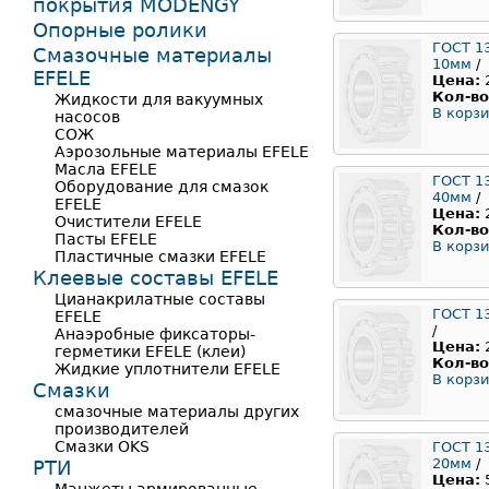
покрытия MODENGY
Опорные ролики
ГОСТ 1
Смазочные материалы
10мм
/
EFELE
Цена:
Кол-во
Жидкости для вакуумных
В корзи
насосов
СОЖ
Аэрозольные материалы EFELE
Масла EFELE
ГОСТ 1
Оборудование для смазок
40мм
/
EFELE
Цена:
Очистители EFELE
Кол-во
Пасты EFELE
В корзи
Пластичные смазки EFELE
Клеевые составы EFELE
Цианакрилатные составы
ГОСТ 1
EFELE
/
Анаэробные фиксаторы-
Цена:
герметики EFELE (клеи)
Кол-во
Жидкие уплотнители EFELE
В корзи
Смазки
смазочные материалы других
производителей
Смазки OKS
ГОСТ 1
20мм
/
РТИ
Цена: