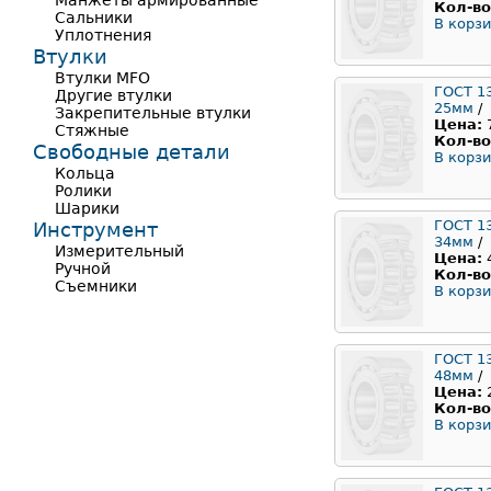
Манжеты армированные
Кол-во
Сальники
В корзи
Уплотнения
Втулки
Втулки MFO
ГОСТ 1
Другие втулки
25мм
/
Закрепительные втулки
Цена:
Стяжные
Кол-во
Свободные детали
В корзи
Кольца
Ролики
Шарики
ГОСТ 1
Инструмент
34мм
/
Измерительный
Цена:
Ручной
Кол-во
Съемники
В корзи
ГОСТ 1
48мм
/
Цена:
Кол-во
В корзи