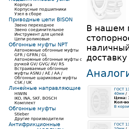
Корпуса
Корпусные подшипники
Узел в сборе
Приводные цепи BISON
Звено переходное
В нашем 
Звено соединительное
Инструмент для цепей
стопорно
Цепи роликовые
Обгонные муфты NPT
наличный
Автономные обгонные муфты
GFR / GFRN / GL
доставку
Автономные обгонные муфты с
ручкой GV/ GVG/ AV/ RS
Встраиваемые обгонные
Аналог
муфты ASNU / AE / AA /
Обгонные шариковые муфты
CSK / UK
Линейные направляющие
ГОСТ 1
HIWIN
40мм
/
Цена:
IKO, INA, SKF, BOSCH
Кол-во
Комплект
В корзи
Обгонные муфты
Stieber
Другие производители
Антифрикционные
ГОСТ 1
10мм
/