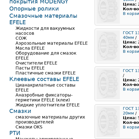
покрытия MODENGY
Цена:
Опорные ролики
Кол-во
В корзи
Смазочные материалы
EFELE
Жидкости для вакуумных
ГОСТ 1
насосов
40мм
/
СОЖ
Цена:
Аэрозольные материалы EFELE
Кол-во
Масла EFELE
В корзи
Оборудование для смазок
EFELE
Очистители EFELE
Пасты EFELE
ГОСТ 1
Пластичные смазки EFELE
/
Клеевые составы EFELE
Цена:
Кол-во
Цианакрилатные составы
В корзи
EFELE
Анаэробные фиксаторы-
герметики EFELE (клеи)
Жидкие уплотнители EFELE
ГОСТ 1
Смазки
20мм
/
смазочные материалы других
Цена:
производителей
Кол-во
Смазки OKS
В корзи
РТИ