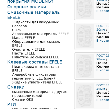
покрытия MODENGY
Цена:
Опорные ролики
Кол-во
В корзи
Смазочные материалы
EFELE
Жидкости для вакуумных
насосов
ГОСТ 1
20мм
/
СОЖ
Цена:
Аэрозольные материалы EFELE
Кол-во
Масла EFELE
В корзи
Оборудование для смазок
EFELE
Очистители EFELE
Пасты EFELE
ГОСТ 1
Пластичные смазки EFELE
28мм
/
Клеевые составы EFELE
Цена:
Цианакрилатные составы
Кол-во
В корзи
EFELE
Анаэробные фиксаторы-
герметики EFELE (клеи)
Жидкие уплотнители EFELE
ГОСТ 1
Смазки
45мм
/
смазочные материалы других
Цена:
производителей
Кол-во
Смазки OKS
В корзи
РТИ