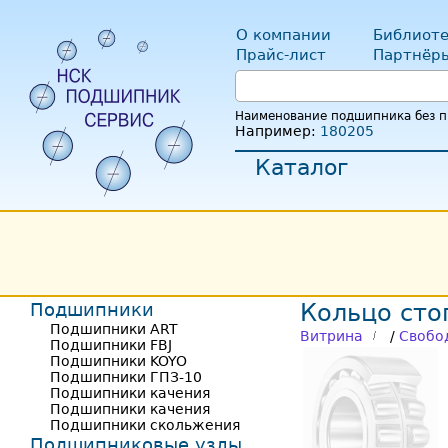
О компании
Библиоте
Прайс-лист
Партнёр
Наименование подшипника без пр
Например:
180205
Каталог
Подшипники
Кольцо сто
Подшипники ART
Витрина
/
Свобо
Подшипники FBJ
Подшипники KOYO
Подшипники ГПЗ-10
Подшипники качения
Подшипники качения
Подшипники скольжения
Подшипниковые узлы