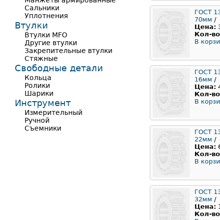
Манжеты армированные
Сальники
ГОСТ 1
Уплотнения
70мм
/
Втулки
Цена:
Кол-во
Втулки MFO
В корзи
Другие втулки
Закрепительные втулки
Стяжные
Свободные детали
ГОСТ 1
Кольца
16мм
/
Ролики
Цена:
Шарики
Кол-во
Инструмент
В корзи
Измерительный
Ручной
Съемники
ГОСТ 1
22мм
/
Цена:
Кол-во
В корзи
ГОСТ 1
32мм
/
Цена:
Кол-во