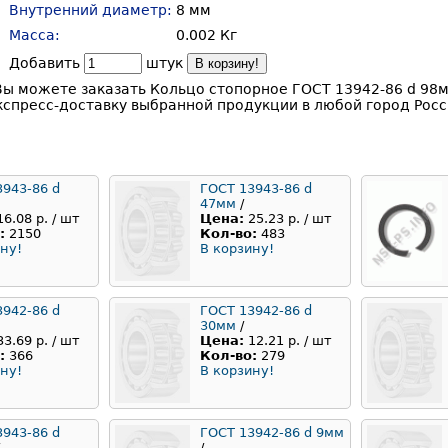
Внутренний диаметр:
8 мм
Масса:
0.002 Кг
Добавить
штук
В корзину!
ы можете заказать Кольцо стопорное ГОСТ 13942-86 d 98м
кспресс-доставку выбранной продукции в любой город Росс
3943-86 d
ГОСТ 13943-86 d
47мм
/
16.08 р. / шт
Цена:
25.23 р. / шт
:
2150
Кол-во:
483
ну!
В корзину!
3942-86 d
ГОСТ 13942-86 d
30мм
/
33.69 р. / шт
Цена:
12.21 р. / шт
:
366
Кол-во:
279
ну!
В корзину!
3943-86 d
ГОСТ 13942-86 d 9мм
/