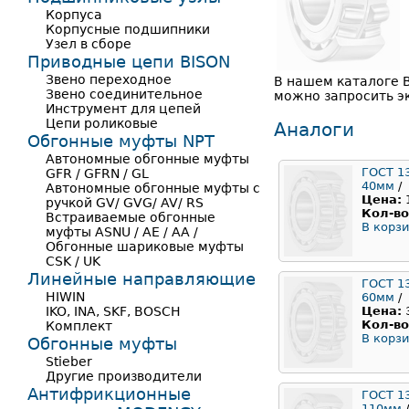
Корпуса
Корпусные подшипники
Узел в сборе
Приводные цепи BISON
Звено переходное
В нашем каталоге В
Звено соединительное
можно запросить э
Инструмент для цепей
Цепи роликовые
Аналоги
Обгонные муфты NPT
Автономные обгонные муфты
ГОСТ 1
GFR / GFRN / GL
40мм
/
Автономные обгонные муфты с
Цена:
ручкой GV/ GVG/ AV/ RS
Кол-во
Встраиваемые обгонные
В корзи
муфты ASNU / AE / AA /
Обгонные шариковые муфты
CSK / UK
Линейные направляющие
ГОСТ 1
HIWIN
60мм
/
IKO, INA, SKF, BOSCH
Цена:
Кол-во
Комплект
В корзи
Обгонные муфты
Stieber
Другие производители
Антифрикционные
ГОСТ 1
110мм
/