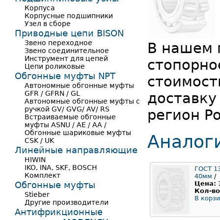
Корпуса
Корпусные подшипники
Узел в сборе
Приводные цепи BISON
Звено переходное
В нашем 
Звено соединительное
Инструмент для цепей
стопорно
Цепи роликовые
Обгонные муфты NPT
стоимост
Автономные обгонные муфты
GFR / GFRN / GL
доставку
Автономные обгонные муфты с
ручкой GV/ GVG/ AV/ RS
регион Ро
Встраиваемые обгонные
муфты ASNU / AE / AA /
Обгонные шариковые муфты
Аналог
CSK / UK
Линейные направляющие
HIWIN
IKO, INA, SKF, BOSCH
ГОСТ 1
Комплект
40мм
/
Обгонные муфты
Цена:
Кол-во
Stieber
В корзи
Другие производители
Антифрикционные