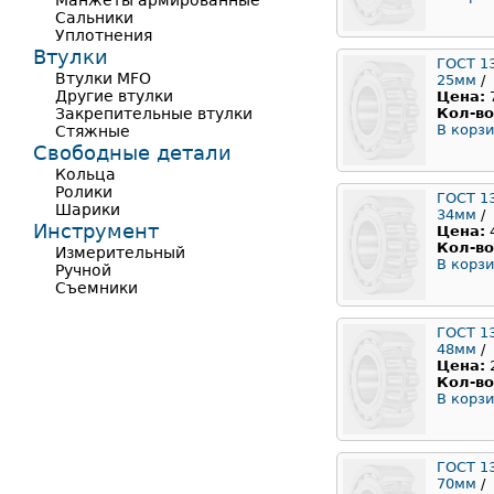
Манжеты армированные
Сальники
Уплотнения
Втулки
ГОСТ 1
Втулки MFO
25мм
/
Другие втулки
Цена:
Закрепительные втулки
Кол-во
В корзи
Стяжные
Свободные детали
Кольца
Ролики
ГОСТ 1
Шарики
34мм
/
Инструмент
Цена:
Кол-во
Измерительный
В корзи
Ручной
Съемники
ГОСТ 1
48мм
/
Цена:
Кол-во
В корзи
ГОСТ 1
70мм
/