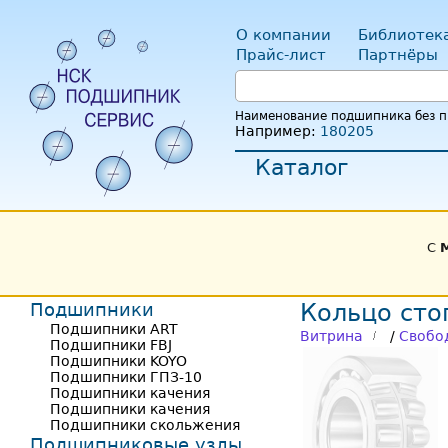
О компании
Библиотек
Прайс-лист
Партнёры
Наименование подшипника без пр
Например:
180205
Каталог
С
Подшипники
Кольцо сто
Подшипники ART
Витрина
/
Свобо
Подшипники FBJ
Подшипники KOYO
Подшипники ГПЗ-10
Подшипники качения
Подшипники качения
Подшипники скольжения
Подшипниковые узлы