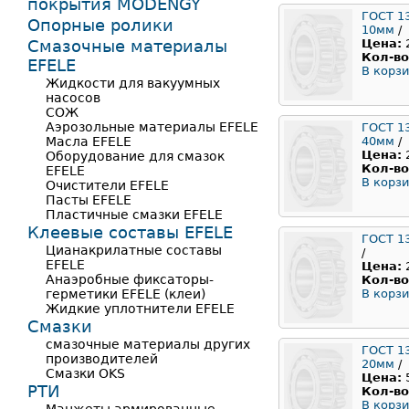
покрытия MODENGY
ГОСТ 1
Опорные ролики
10мм
/
Смазочные материалы
Цена:
Кол-во
EFELE
В корзи
Жидкости для вакуумных
насосов
СОЖ
Аэрозольные материалы EFELE
ГОСТ 1
Масла EFELE
40мм
/
Цена:
Оборудование для смазок
Кол-во
EFELE
В корзи
Очистители EFELE
Пасты EFELE
Пластичные смазки EFELE
Клеевые составы EFELE
ГОСТ 1
Цианакрилатные составы
/
EFELE
Цена:
Анаэробные фиксаторы-
Кол-во
герметики EFELE (клеи)
В корзи
Жидкие уплотнители EFELE
Смазки
смазочные материалы других
ГОСТ 1
производителей
20мм
/
Смазки OKS
Цена:
РТИ
Кол-во
В корзи