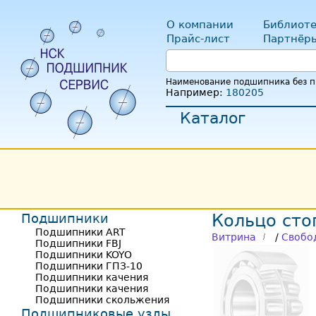
О компании
Библиоте
Прайс-лист
Партнёр
Наименование подшипника без пр
Например:
180205
Каталог
Подшипники
Кольцо сто
Подшипники ART
Витрина
/
Свобо
Подшипники FBJ
Подшипники KOYO
Подшипники ГПЗ-10
Подшипники качения
Подшипники качения
Подшипники скольжения
Подшипниковые узлы