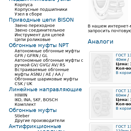
Корпуса
Корпусные подшипники
Узел в сборе
Приводные цепи BISON
Звено переходное
В нашем интернет-
Звено соединительное
запросить почтовую
Инструмент для цепей
Цепи роликовые
Аналоги
Обгонные муфты NPT
Автономные обгонные муфты
ГОСТ 1
GFR / GFRN / GL
40мм
/
Автономные обгонные муфты с
Цена:
ручкой GV/ GVG/ AV/ RS
Кол-во
Встраиваемые обгонные
В корзи
муфты ASNU / AE / AA /
Обгонные шариковые муфты
CSK / UK
Линейные направляющие
ГОСТ 1
HIWIN
60мм
/
IKO, INA, SKF, BOSCH
Цена:
Кол-во
Комплект
В корзи
Обгонные муфты
Stieber
Другие производители
Антифрикционные
ГОСТ 1
110мм
/