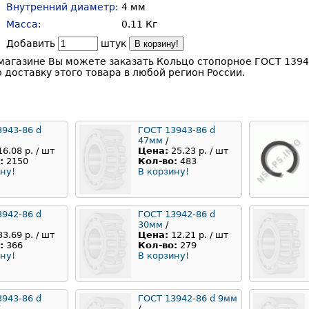
Внутренний диаметр:
4 мм
Масса:
0.11 Кг
Добавить
штук
В корзину!
магазине Вы можете заказать Кольцо стопорное ГОСТ 1394
 доставку этого товара в любой регион России.
3943-86 d
ГОСТ 13943-86 d
47мм
/
16.08 р. / шт
Цена:
25.23 р. / шт
:
2150
Кол-во:
483
ну!
В корзину!
3942-86 d
ГОСТ 13942-86 d
30мм
/
33.69 р. / шт
Цена:
12.21 р. / шт
:
366
Кол-во:
279
ну!
В корзину!
3943-86 d
ГОСТ 13942-86 d 9мм
/