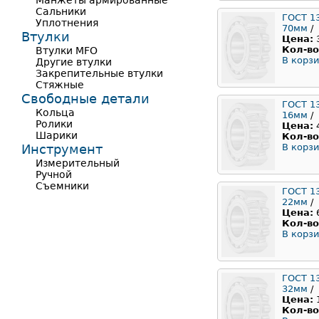
Манжеты армированные
Сальники
ГОСТ 1
Уплотнения
70мм
/
Втулки
Цена:
Кол-во
Втулки MFO
В корзи
Другие втулки
Закрепительные втулки
Стяжные
Свободные детали
ГОСТ 1
Кольца
16мм
/
Ролики
Цена:
Шарики
Кол-во
Инструмент
В корзи
Измерительный
Ручной
Съемники
ГОСТ 1
22мм
/
Цена:
Кол-во
В корзи
ГОСТ 1
32мм
/
Цена:
Кол-во