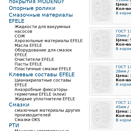
покрытия MODENGY
Цена:
Опорные ролики
Кол-во
В корзи
Смазочные материалы
EFELE
Жидкости для вакуумных
насосов
ГОСТ 1
20мм
/
СОЖ
Цена:
Аэрозольные материалы EFELE
Кол-во
Масла EFELE
В корзи
Оборудование для смазок
EFELE
Очистители EFELE
Пасты EFELE
ГОСТ 1
Пластичные смазки EFELE
28мм
/
Клеевые составы EFELE
Цена:
Цианакрилатные составы
Кол-во
В корзи
EFELE
Анаэробные фиксаторы-
герметики EFELE (клеи)
Жидкие уплотнители EFELE
ГОСТ 1
Смазки
45мм
/
смазочные материалы других
Цена:
производителей
Кол-во
Смазки OKS
В корзи
РТИ