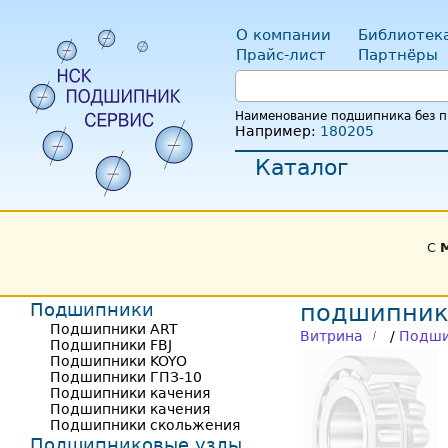
О компании
Библиотек
Прайс-лист
Партнёры
Наименование подшипника без пр
Например:
180205
Каталог
С
Подшипники
подшипник 
Подшипники ART
Витрина
/
Подши
Подшипники FBJ
Подшипники KOYO
Подшипники ГПЗ-10
Подшипники качения
Подшипники качения
Подшипники скольжения
Подшипниковые узлы