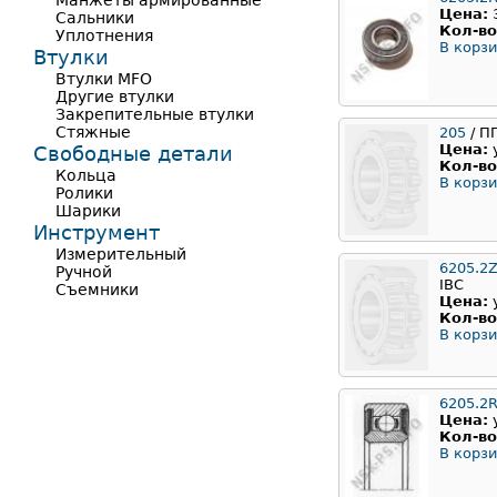
Манжеты армированные
Цена:
Сальники
Кол-во
Уплотнения
В корзи
Втулки
Втулки MFO
Другие втулки
Закрепительные втулки
Стяжные
205
/ П
Цена:
Свободные детали
Кол-во
Кольца
В корзи
Ролики
Шарики
Инструмент
Измерительный
6205.2
Ручной
IBC
Съемники
Цена:
Кол-во
В корзи
6205.2
Цена:
Кол-во
В корзи