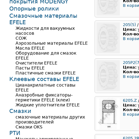
покрытия MODENGY
Кол-во
В корзи
Опорные ролики
Смазочные материалы
EFELE
205(5)
/
Жидкости для вакуумных
Цена:
насосов
Кол-во
СОЖ
В корзи
Аэрозольные материалы EFELE
Масла EFELE
Оборудование для смазок
EFELE
205Р2(7
Очистители EFELE
Цена:
Пасты EFELE
Кол-во
Пластичные смазки EFELE
В корзи
Клеевые составы EFELE
Цианакрилатные составы
EFELE
Анаэробные фиксаторы-
герметики EFELE (клеи)
6205.Z
Жидкие уплотнители EFELE
Цена:
Кол-во
Смазки
В корзи
смазочные материалы других
производителей
Смазки OKS
РТИ
6205.2