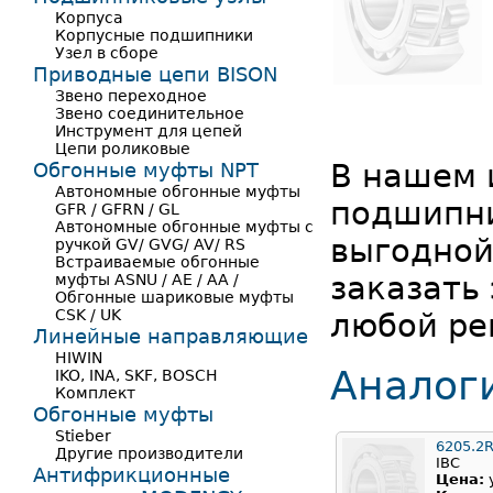
Корпуса
Корпусные подшипники
Узел в сборе
Приводные цепи BISON
Звено переходное
Звено соединительное
Инструмент для цепей
Цепи роликовые
В нашем 
Обгонные муфты NPT
Автономные обгонные муфты
подшипни
GFR / GFRN / GL
Автономные обгонные муфты с
выгодной
ручкой GV/ GVG/ AV/ RS
Встраиваемые обгонные
заказать
муфты ASNU / AE / AA /
Обгонные шариковые муфты
CSK / UK
любой ре
Линейные направляющие
HIWIN
Аналог
IKO, INA, SKF, BOSCH
Комплект
Обгонные муфты
Stieber
6205.2
Другие производители
IBC
Антифрикционные
Цена: