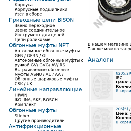
Корпуса
Корпусные подшипники
Узел в сборе
Приводные цепи BISON
Звено переходное
Звено соединительное
Инструмент для цепей
Цепи роликовые
В нашем магазине 
Обгонные муфты NPT
Так же можно запро
Автономные обгонные муфты
GFR / GFRN / GL
Аналоги
Автономные обгонные муфты с
ручкой GV/ GVG/ AV/ RS
Встраиваемые обгонные
6205.2
муфты ASNU / AE / AA /
IBC
Обгонные шариковые муфты
Цена:
CSK / UK
Кол-во
Линейные направляющие
В корзи
HIWIN
IKO, INA, SKF, BOSCH
Комплект
205(5)
/
Обгонные муфты
Цена:
Stieber
Кол-во
Другие производители
В корзи
Антифрикционные