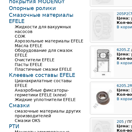
покрытия MODENGY
Опорные ролики
205Р2(7
Смазочные материалы
Цена:
EFELE
Кол-во
Жидкости для вакуумных
В корзи
насосов
СОЖ
Аэрозольные материалы EFELE
Масла EFELE
6205.Z
Оборудование для смазок
Цена:
EFELE
Кол-во
Очистители EFELE
В корзи
Пасты EFELE
Пластичные смазки EFELE
Клеевые составы EFELE
Цианакрилатные составы
EFELE
6205.2
Анаэробные фиксаторы-
Цена:
Кол-во
герметики EFELE (клеи)
В корзи
Жидкие уплотнители EFELE
Смазки
смазочные материалы других
производителей
Смазки OKS
205
/ П
РТИ
Цена:
Кол-во