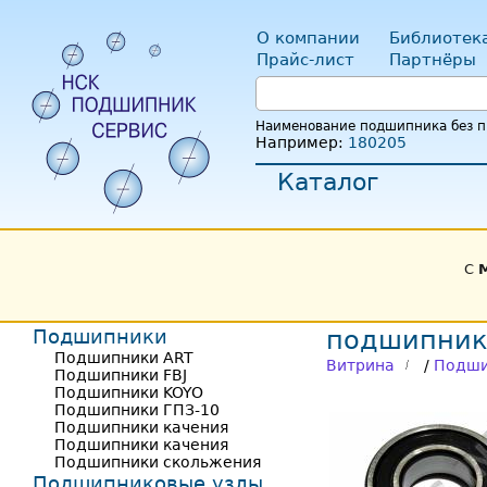
О компании
Библиотек
Прайс-лист
Партнёры
Наименование подшипника без пр
Например:
180205
Каталог
С
Подшипники
подшипник
Подшипники ART
Витрина
/
Подши
Подшипники FBJ
Подшипники KOYO
Подшипники ГПЗ-10
Подшипники качения
Подшипники качения
Подшипники скольжения
Подшипниковые узлы