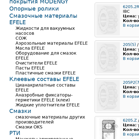
покрытия MODENGY
6205.2
Опорные ролики
IBC
Смазочные материалы
Цена:
Кол-во
EFELE
В корзи
Жидкости для вакуумных
насосов
СОЖ
Аэрозольные материалы EFELE
205(5)
/
Масла EFELE
Цена:
Оборудование для смазок
Кол-во
EFELE
В корзи
Очистители EFELE
Пасты EFELE
Пластичные смазки EFELE
Клеевые составы EFELE
205Р2(7
Цианакрилатные составы
Цена:
EFELE
Кол-во
Анаэробные фиксаторы-
В корзи
герметики EFELE (клеи)
Жидкие уплотнители EFELE
Смазки
смазочные материалы других
6205.Z
производителей
Цена:
Смазки OKS
Кол-во
РТИ
В корзи