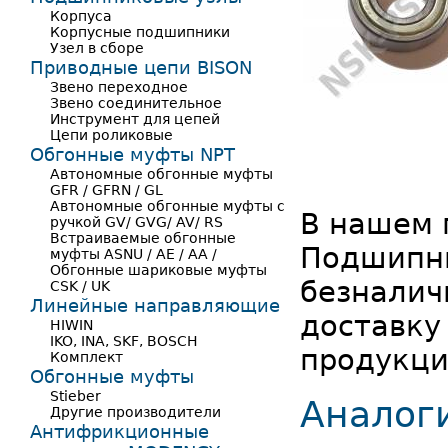
Корпуса
Корпусные подшипники
Узел в сборе
Приводные цепи BISON
Звено переходное
Звено соединительное
Инструмент для цепей
Цепи роликовые
Обгонные муфты NPT
Автономные обгонные муфты
GFR / GFRN / GL
Автономные обгонные муфты с
В нашем 
ручкой GV/ GVG/ AV/ RS
Встраиваемые обгонные
Подшипни
муфты ASNU / AE / AA /
Обгонные шариковые муфты
безналич
CSK / UK
Линейные направляющие
доставку
HIWIN
IKO, INA, SKF, BOSCH
продукци
Комплект
Обгонные муфты
Stieber
Аналог
Другие производители
Антифрикционные