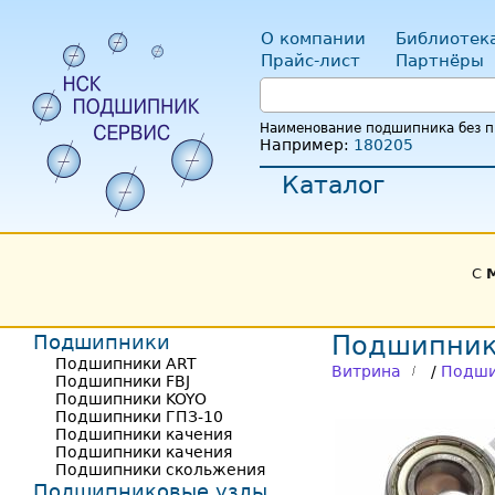
О компании
Библиотек
Прайс-лист
Партнёры
Наименование подшипника без пр
Например:
180205
Каталог
С
Подшипники
Подшипник
Подшипники ART
Витрина
/
Подши
Подшипники FBJ
Подшипники KOYO
Подшипники ГПЗ-10
Подшипники качения
Подшипники качения
Подшипники скольжения
Подшипниковые узлы