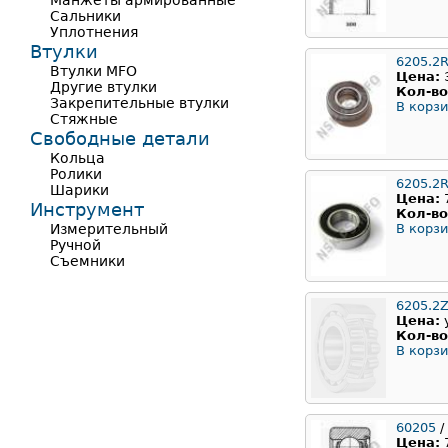
Манжеты армированные
Сальники
Уплотнения
Втулки
6205.2
Втулки MFO
Цена:
Другие втулки
Кол-во
Закрепительные втулки
В корзи
Стяжные
Свободные детали
Кольца
Ролики
6205.2
Шарики
Цена:
Инструмент
Кол-во
Измерительный
В корзи
Ручной
Съемники
6205.2
Цена:
Кол-во
В корзи
60205
/
Цена: