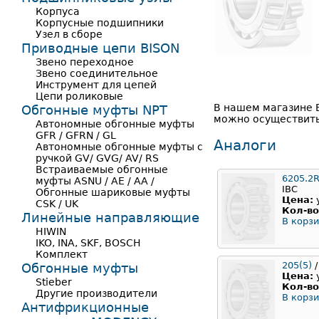
Корпуса
Корпусные подшипники
Узел в сборе
Приводные цепи BISON
Звено переходное
Звено соединительное
Инструмент для цепей
Цепи роликовые
В нашем магазине 
Обгонные муфты NPT
можно осуществить 
Автономные обгонные муфты
GFR / GFRN / GL
Аналоги
Автономные обгонные муфты с
ручкой GV/ GVG/ AV/ RS
Встраиваемые обгонные
6205.2
муфты ASNU / AE / AA /
IBC
Обгонные шариковые муфты
Цена:
CSK / UK
Кол-во
Линейные направляющие
В корзи
HIWIN
IKO, INA, SKF, BOSCH
Комплект
205(5)
/
Обгонные муфты
Цена:
Stieber
Кол-во
Другие производители
В корзи
Антифрикционные