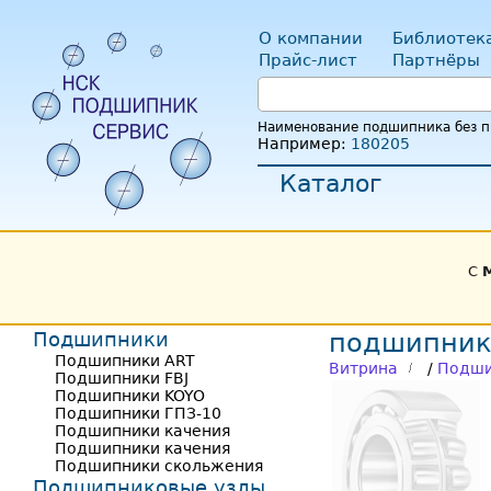
О компании
Библиотек
Прайс-лист
Партнёры
Наименование подшипника без пр
Например:
180205
Каталог
С
Подшипники
подшипник
Подшипники ART
Витрина
/
Подши
Подшипники FBJ
Подшипники KOYO
Подшипники ГПЗ-10
Подшипники качения
Подшипники качения
Подшипники скольжения
Подшипниковые узлы