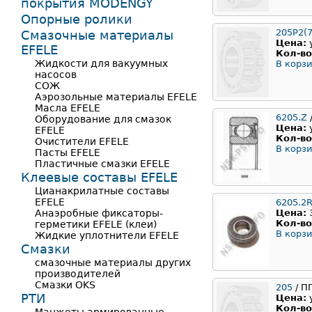
покрытия MODENGY
Опорные ролики
205Р2(7
Смазочные материалы
Цена:
EFELE
Кол-во
Жидкости для вакуумных
В корзи
насосов
СОЖ
Аэрозольные материалы EFELE
Масла EFELE
6205.Z
Оборудование для смазок
Цена:
EFELE
Кол-во
Очистители EFELE
В корзи
Пасты EFELE
Пластичные смазки EFELE
Клеевые составы EFELE
Цианакрилатные составы
EFELE
6205.2
Анаэробные фиксаторы-
Цена:
Кол-во
герметики EFELE (клеи)
В корзи
Жидкие уплотнители EFELE
Смазки
смазочные материалы других
производителей
Смазки OKS
205
/ П
РТИ
Цена:
Кол-во