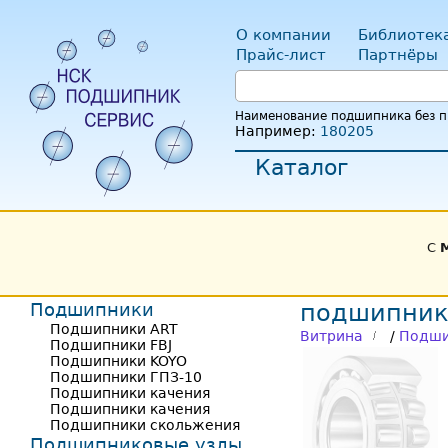
О компании
Библиотек
Прайс-лист
Партнёры
Наименование подшипника без пр
Например:
180205
Каталог
С
Подшипники
подшипник 
Подшипники ART
Витрина
/
Подши
Подшипники FBJ
Подшипники KOYO
Подшипники ГПЗ-10
Подшипники качения
Подшипники качения
Подшипники скольжения
Подшипниковые узлы