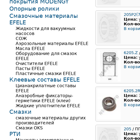
покрытия MODENGY
Опорные ролики
205Р2(7
Смазочные материалы
Цена:
EFELE
Кол-во
Жидкости для вакуумных
В корзи
насосов
СОЖ
Аэрозольные материалы EFELE
Масла EFELE
6205.Z
Оборудование для смазок
Цена:
EFELE
Кол-во
Очистители EFELE
В корзи
Пасты EFELE
Пластичные смазки EFELE
Клеевые составы EFELE
Цианакрилатные составы
EFELE
6205.2
Анаэробные фиксаторы-
Цена:
Кол-во
герметики EFELE (клеи)
В корзи
Жидкие уплотнители EFELE
Смазки
смазочные материалы других
производителей
Смазки OKS
205
/ П
РТИ
Цена:
Кол-во