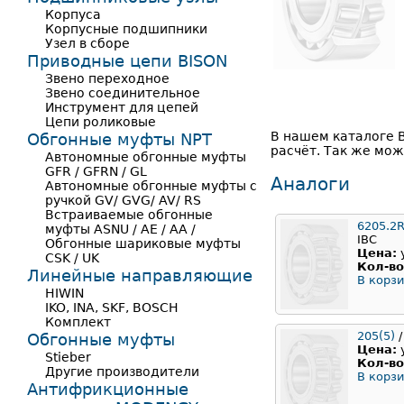
Корпуса
Корпусные подшипники
Узел в сборе
Приводные цепи BISON
Звено переходное
Звено соединительное
Инструмент для цепей
Цепи роликовые
В нашем каталоге 
Обгонные муфты NPT
расчёт. Так же мож
Автономные обгонные муфты
GFR / GFRN / GL
Аналоги
Автономные обгонные муфты с
ручкой GV/ GVG/ AV/ RS
Встраиваемые обгонные
6205.2
муфты ASNU / AE / AA /
IBC
Обгонные шариковые муфты
Цена:
CSK / UK
Кол-во
Линейные направляющие
В корзи
HIWIN
IKO, INA, SKF, BOSCH
Комплект
205(5)
/
Обгонные муфты
Цена:
Stieber
Кол-во
Другие производители
В корзи
Антифрикционные