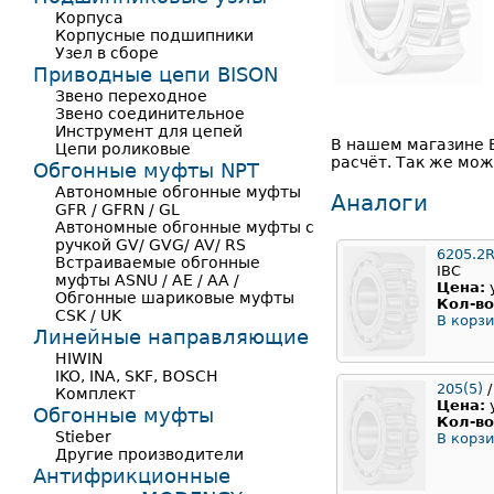
Корпуса
Корпусные подшипники
Узел в сборе
Приводные цепи BISON
Звено переходное
Звено соединительное
Инструмент для цепей
В нашем магазине 
Цепи роликовые
расчёт. Так же мож
Обгонные муфты NPT
Автономные обгонные муфты
Аналоги
GFR / GFRN / GL
Автономные обгонные муфты с
ручкой GV/ GVG/ AV/ RS
6205.2
Встраиваемые обгонные
IBC
муфты ASNU / AE / AA /
Цена:
Обгонные шариковые муфты
Кол-во
CSK / UK
В корзи
Линейные направляющие
HIWIN
IKO, INA, SKF, BOSCH
205(5)
/
Комплект
Цена:
Обгонные муфты
Кол-во
Stieber
В корзи
Другие производители
Антифрикционные