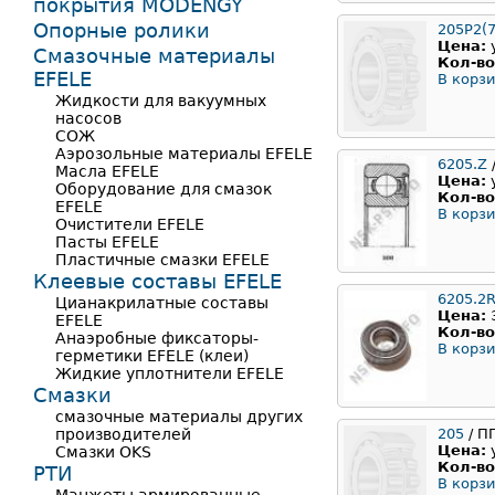
покрытия MODENGY
Опорные ролики
205Р2(7
Цена:
Смазочные материалы
Кол-во
EFELE
В корзи
Жидкости для вакуумных
насосов
СОЖ
Аэрозольные материалы EFELE
6205.Z
Масла EFELE
Цена:
Оборудование для смазок
Кол-во
EFELE
В корзи
Очистители EFELE
Пасты EFELE
Пластичные смазки EFELE
Клеевые составы EFELE
6205.2
Цианакрилатные составы
Цена:
EFELE
Кол-во
Анаэробные фиксаторы-
В корзи
герметики EFELE (клеи)
Жидкие уплотнители EFELE
Смазки
смазочные материалы других
производителей
205
/ П
Цена:
Смазки OKS
Кол-во
РТИ
В корзи