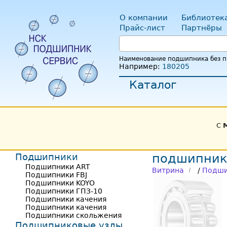
О компании
Библиотек
Прайс-лист
Партнёры
Наименование подшипника без пр
Например:
180205
Каталог
С
Подшипники
подшипник
Подшипники ART
Витрина
/
Подши
Подшипники FBJ
Подшипники KOYO
Подшипники ГПЗ-10
Подшипники качения
Подшипники качения
Подшипники скольжения
Подшипниковые узлы