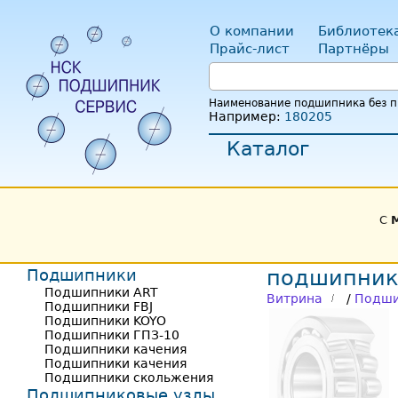
О компании
Библиотек
Прайс-лист
Партнёры
Наименование подшипника без пр
Например:
180205
Каталог
С
Подшипники
подшипник
Подшипники ART
Витрина
/
Подши
Подшипники FBJ
Подшипники KOYO
Подшипники ГПЗ-10
Подшипники качения
Подшипники качения
Подшипники скольжения
Подшипниковые узлы