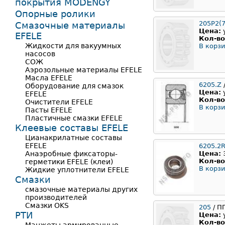
покрытия MODENGY
Опорные ролики
205Р2(7
Смазочные материалы
Цена:
EFELE
Кол-во
Жидкости для вакуумных
В корзи
насосов
СОЖ
Аэрозольные материалы EFELE
Масла EFELE
6205.Z
Оборудование для смазок
Цена:
EFELE
Кол-во
Очистители EFELE
В корзи
Пасты EFELE
Пластичные смазки EFELE
Клеевые составы EFELE
Цианакрилатные составы
EFELE
6205.2
Анаэробные фиксаторы-
Цена:
Кол-во
герметики EFELE (клеи)
В корзи
Жидкие уплотнители EFELE
Смазки
смазочные материалы других
производителей
Смазки OKS
205
/ П
РТИ
Цена:
Кол-во