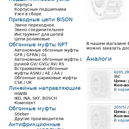
Корпуса
Корпусные подшипники
Узел в сборе
Приводные цепи BISON
Звено переходное
Звено соединительное
Инструмент для цепей
Цепи роликовые
В нашем магазине 
Обгонные муфты NPT
можно заказать дос
Автономные обгонные муфты
GFR / GFRN / GL
Аналоги
Автономные обгонные муфты с
ручкой GV/ GVG/ AV/ RS
Встраиваемые обгонные
6205.2
муфты ASNU / AE / AA /
IBC
Обгонные шариковые муфты
Цена:
CSK / UK
Кол-во
Линейные направляющие
В корзи
HIWIN
IKO, INA, SKF, BOSCH
Комплект
205(5)
/
Обгонные муфты
Цена:
Stieber
Кол-во
Другие производители
В корзи
Антифрикционные