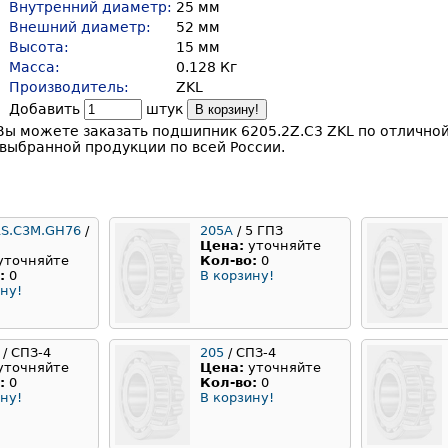
Внутренний диаметр:
25 мм
Внешний диаметр:
52 мм
Высота:
15 мм
Масса:
0.128 Кг
Производитель:
ZKL
Добавить
штук
В корзину!
ы можете заказать подшипник 6205.2Z.C3 ZKL по отличной
выбранной продукции по всей России.
RS.C3M.GH76
/
205А
/ 5 ГПЗ
Цена:
уточняйте
уточняйте
Кол-во:
0
:
0
В корзину!
ну!
/ СПЗ-4
205
/ СПЗ-4
уточняйте
Цена:
уточняйте
:
0
Кол-во:
0
ну!
В корзину!