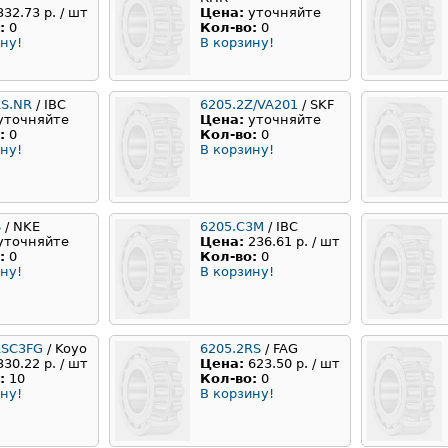
332.73 р. / шт
Цена:
уточняйте
:
0
Кол-во:
0
ну!
В корзину!
RS.NR
/ IBC
6205.2Z/VA201
/ SKF
уточняйте
Цена:
уточняйте
:
0
Кол-во:
0
ну!
В корзину!
S
/ NKE
6205.C3M
/ IBC
уточняйте
Цена:
236.61 р. / шт
:
0
Кол-во:
0
ну!
В корзину!
RSC3FG
/ Koyo
6205.2RS
/ FAG
330.22 р. / шт
Цена:
623.50 р. / шт
:
10
Кол-во:
0
ну!
В корзину!