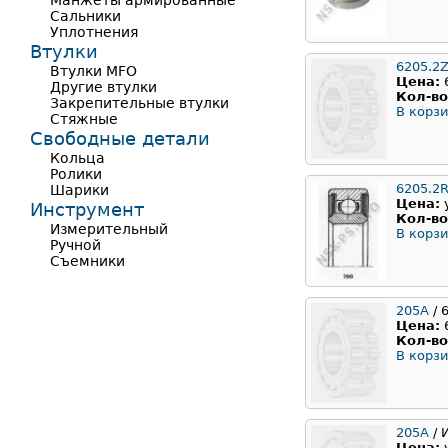
Манжеты армированные
Сальники
Уплотнения
Втулки
6205.2
Втулки MFO
Цена:
Другие втулки
Кол-во
Закрепительные втулки
В корзи
Стяжные
Свободные детали
Кольца
Ролики
6205.2
Шарики
Цена:
Инструмент
Кол-во
Измерительный
В корзи
Ручной
Съемники
205A
/ 
Цена:
Кол-во
В корзи
205А
/ 
Цена: