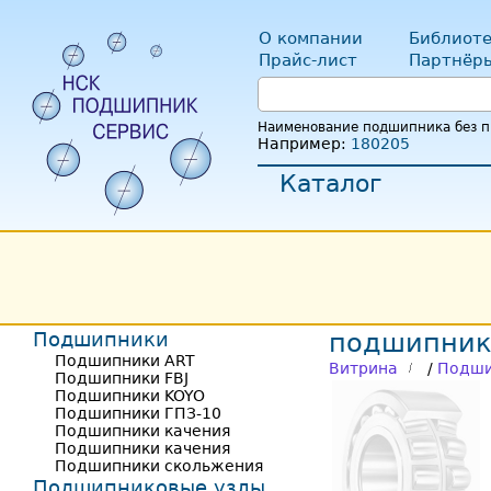
О компании
Библиоте
Прайс-лист
Партнёр
Наименование подшипника без пр
Например:
180205
Каталог
Подшипники
подшипник 
Подшипники ART
Витрина
/
Подши
Подшипники FBJ
Подшипники KOYO
Подшипники ГПЗ-10
Подшипники качения
Подшипники качения
Подшипники скольжения
Подшипниковые узлы