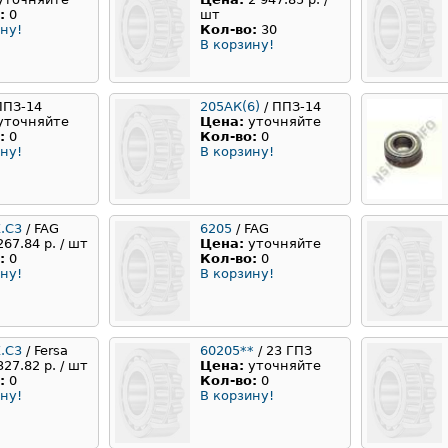
:
0
шт
ну!
Кол-во:
30
В корзину!
ППЗ-14
205АК(6)
/ ППЗ-14
уточняйте
Цена:
уточняйте
:
0
Кол-во:
0
ну!
В корзину!
.C3
/ FAG
6205
/ FAG
267.84 р. / шт
Цена:
уточняйте
:
0
Кол-во:
0
ну!
В корзину!
Z.C3
/ Fersa
60205**
/ 23 ГПЗ
327.82 р. / шт
Цена:
уточняйте
:
0
Кол-во:
0
ну!
В корзину!