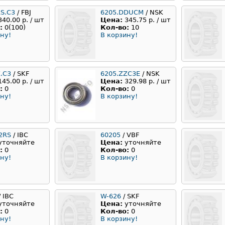
RS.C3
/ FBJ
6205.DDUCM
/ NSK
340.00 р. / шт
Цена:
345.75 р. / шт
:
0(100)
Кол-во:
10
ну!
В корзину!
.C3
/ SKF
6205.ZZC3E
/ NSK
145.00 р. / шт
Цена:
329.98 р. / шт
:
0
Кол-во:
0
ну!
В корзину!
2RS
/ IBC
60205
/ VBF
уточняйте
Цена:
уточняйте
:
0
Кол-во:
0
ну!
В корзину!
 IBC
W-626
/ SKF
уточняйте
Цена:
уточняйте
:
0
Кол-во:
0
ну!
В корзину!