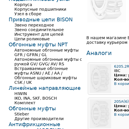
Корпуса
Корпусные подшипники
Узел в сборе
Приводные цепи BISON
Звено переходное
Звено соединительное
Инструмент для цепей
В нашем магазине В
Цепи роликовые
доставку курьером 
Обгонные муфты NPT
Автономные обгонные муфты
Аналоги
GFR / GFRN / GL
Автономные обгонные муфты с
ручкой GV/ GVG/ AV/ RS
6205.2
Встраиваемые обгонные
IBC
муфты ASNU / AE / AA /
Цена:
Обгонные шариковые муфты
Кол-во
CSK / UK
В корзи
Линейные направляющие
HIWIN
IKO, INA, SKF, BOSCH
205А(6)
Комплект
Цена:
Обгонные муфты
Кол-во
Stieber
В корзи
Другие производители
Антифрикционные