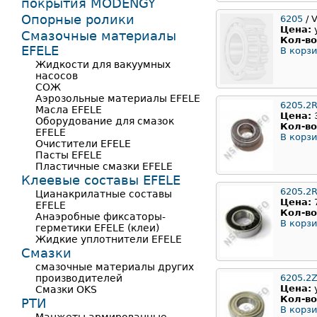
покрытия MODENGY
Опорные ролики
6205
/ 
Цена:
Смазочные материалы
Кол-во
EFELE
В корзи
Жидкости для вакуумных
насосов
СОЖ
Аэрозольные материалы EFELE
6205.2
Масла EFELE
Цена:
Оборудование для смазок
Кол-во
EFELE
В корзи
Очистители EFELE
Пасты EFELE
Пластичные смазки EFELE
Клеевые составы EFELE
6205.2
Цианакрилатные составы
Цена:
EFELE
Кол-во
Анаэробные фиксаторы-
В корзи
герметики EFELE (клеи)
Жидкие уплотнители EFELE
Смазки
смазочные материалы других
производителей
6205.2
Цена:
Смазки OKS
Кол-во
РТИ
В корзи