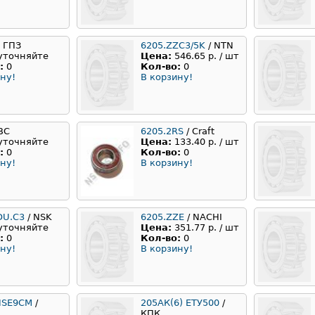
3 ГПЗ
6205.ZZC3/5K
/ NTN
уточняйте
Цена:
546.65 р. / шт
:
0
Кол-во:
0
ну!
В корзину!
IBC
6205.2RS
/ Craft
уточняйте
Цена:
133.40 р. / шт
:
0
Кол-во:
0
ну!
В корзину!
DU.C3
/ NSK
6205.ZZE
/ NACHI
уточняйте
Цена:
351.77 р. / шт
:
0
Кол-во:
0
ну!
В корзину!
NSE9CM
/
205АК(6) ЕТУ500
/
КПК