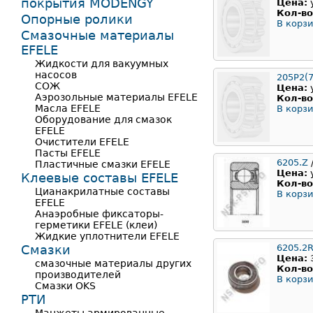
покрытия MODENGY
Цена:
Кол-во
Опорные ролики
В корзи
Смазочные материалы
EFELE
Жидкости для вакуумных
насосов
205Р2(7
СОЖ
Цена:
Аэрозольные материалы EFELE
Кол-во
Масла EFELE
В корзи
Оборудование для смазок
EFELE
Очистители EFELE
Пасты EFELE
6205.Z
Пластичные смазки EFELE
Цена:
Клеевые составы EFELE
Кол-во
Цианакрилатные составы
В корзи
EFELE
Анаэробные фиксаторы-
герметики EFELE (клеи)
Жидкие уплотнители EFELE
Смазки
6205.2
Цена:
смазочные материалы других
Кол-во
производителей
В корзи
Смазки OKS
РТИ