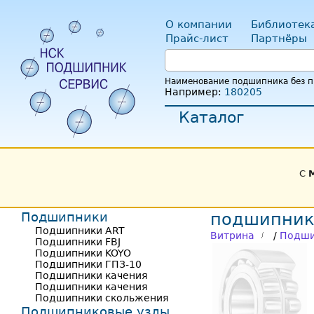
О компании
Библиотек
Прайс-лист
Партнёры
Наименование подшипника без пр
Например:
180205
Каталог
С
Подшипники
подшипник 
Подшипники ART
Витрина
/
Подши
Подшипники FBJ
Подшипники KOYO
Подшипники ГПЗ-10
Подшипники качения
Подшипники качения
Подшипники скольжения
Подшипниковые узлы