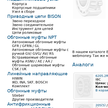
Корпуса
Корпусные подшипники
Узел в сборе
Приводные цепи BISON
Звено переходное
Звено соединительное
Инструмент для цепей
Цепи роликовые
Обгонные муфты NPT
Автономные обгонные муфты
GFR / GFRN / GL
Автономные обгонные муфты с
В нашем каталоге 
ручкой GV/ GVG/ AV/ RS
webmoney. Так же м
Встраиваемые обгонные
муфты ASNU / AE / AA /
Аналоги
Обгонные шариковые муфты
CSK / UK
Линейные направляющие
6205.2
HIWIN
IBC
IKO, INA, SKF, BOSCH
Цена:
Комплект
Кол-во
Обгонные муфты
В корзи
Stieber
Другие производители
Антифрикционные
205(5)
/