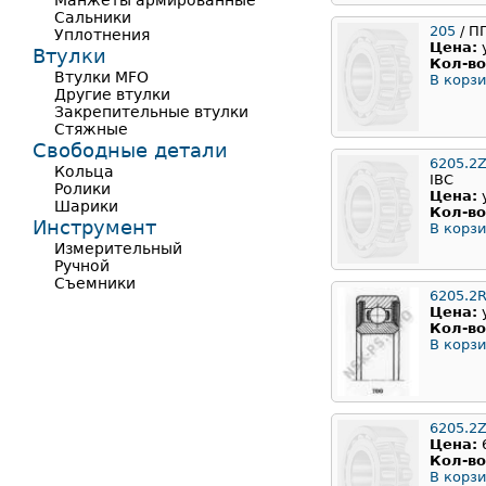
Манжеты армированные
Сальники
205
/ П
Уплотнения
Цена:
Втулки
Кол-во
Втулки MFO
В корзи
Другие втулки
Закрепительные втулки
Стяжные
Свободные детали
6205.2
Кольца
IBC
Ролики
Цена:
Шарики
Кол-во
Инструмент
В корзи
Измерительный
Ручной
Съемники
6205.2
Цена:
Кол-во
В корзи
6205.2
Цена:
Кол-во
В корзи