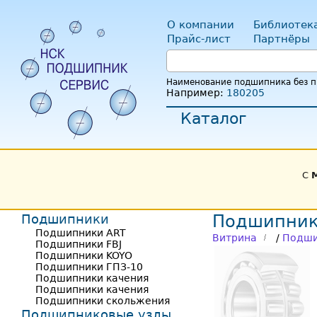
О компании
Библиотек
Прайс-лист
Партнёры
Наименование подшипника без пр
Например:
180205
Каталог
С
Подшипники
Подшипник
Подшипники ART
Витрина
/
Подши
Подшипники FBJ
Подшипники KOYO
Подшипники ГПЗ-10
Подшипники качения
Подшипники качения
Подшипники скольжения
Подшипниковые узлы