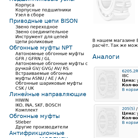
Корпуса
Корпусные подшипники
Узел в сборе
Приводные цепи BISON
Звено переходное
Звено соединительное
Инструмент для цепей
В нашем магазине 
Цепи роликовые
расчёт. Так же мож
Обгонные муфты NPT
Автономные обгонные муфты
Аналоги
GFR / GFRN / GL
Автономные обгонные муфты с
ручкой GV/ GVG/ AV/ RS
6205.2
Встраиваемые обгонные
IBC
муфты ASNU / AE / AA /
Цена:
Обгонные шариковые муфты
Кол-во
CSK / UK
В корзи
Линейные направляющие
HIWIN
IKO, INA, SKF, BOSCH
205(5)
/
Комплект
Цена:
Обгонные муфты
Кол-во
Stieber
В корзи
Другие производители
Антифрикционные