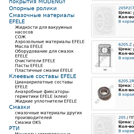
покрытия MODENGY
Опорные ролики
205Р2(7
Цена:
Смазочные материалы
Кол-во
EFELE
В корзи
Жидкости для вакуумных
насосов
СОЖ
Аэрозольные материалы EFELE
6205.Z
Масла EFELE
Цена:
Оборудование для смазок
Кол-во
EFELE
В корзи
Очистители EFELE
Пасты EFELE
Пластичные смазки EFELE
Клеевые составы EFELE
6205.2
Цианакрилатные составы
Цена:
EFELE
Кол-во
Анаэробные фиксаторы-
В корзи
герметики EFELE (клеи)
Жидкие уплотнители EFELE
Смазки
смазочные материалы других
производителей
205
/ П
Цена:
Смазки OKS
Кол-во
РТИ
В корзи