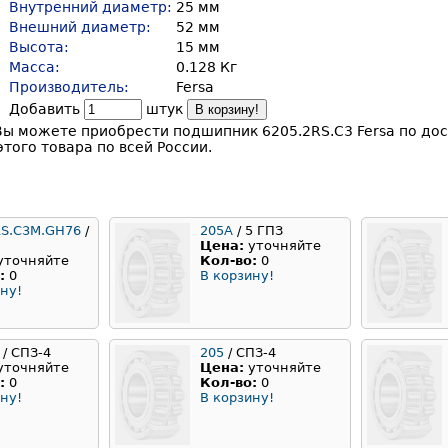
Внутренний диаметр:
25 мм
Внешний диаметр:
52 мм
Высота:
15 мм
Масса:
0.128 Кг
Производитель:
Fersa
Добавить
штук
В корзину!
Вы можете приобрести подшипник 6205.2RS.C3 Fersa по до
этого товара по всей России.
RS.C3M.GH76
/
205А
/ 5 ГПЗ
Цена:
уточняйте
уточняйте
Кол-во:
0
:
0
В корзину!
ну!
/ СПЗ-4
205
/ СПЗ-4
уточняйте
Цена:
уточняйте
:
0
Кол-во:
0
ну!
В корзину!