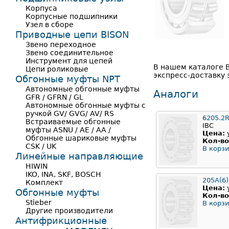
Корпуса
Корпусные подшипники
Узел в сборе
Приводные цепи BISON
Звено переходное
Звено соединительное
Инструмент для цепей
В нашем каталоге 
Цепи роликовые
экспресс-доставку 
Обгонные муфты NPT
Автономные обгонные муфты
Аналоги
GFR / GFRN / GL
Автономные обгонные муфты с
ручкой GV/ GVG/ AV/ RS
6205.2
Встраиваемые обгонные
IBC
муфты ASNU / AE / AA /
Цена:
Обгонные шариковые муфты
Кол-во
CSK / UK
В корзи
Линейные направляющие
HIWIN
IKO, INA, SKF, BOSCH
205А(6)
Комплект
Цена:
Обгонные муфты
Кол-во
Stieber
В корзи
Другие производители
Антифрикционные