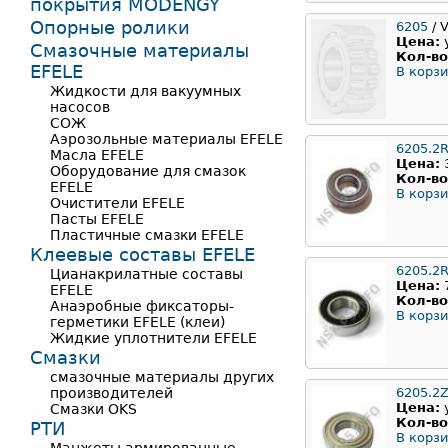
покрытия MODENGY
Опорные ролики
6205
/ 
Цена:
Смазочные материалы
Кол-во
EFELE
В корзи
Жидкости для вакуумных
насосов
СОЖ
Аэрозольные материалы EFELE
6205.2
Масла EFELE
Цена:
Оборудование для смазок
Кол-во
EFELE
В корзи
Очистители EFELE
Пасты EFELE
Пластичные смазки EFELE
Клеевые составы EFELE
6205.2
Цианакрилатные составы
Цена:
EFELE
Кол-во
Анаэробные фиксаторы-
В корзи
герметики EFELE (клеи)
Жидкие уплотнители EFELE
Смазки
смазочные материалы других
производителей
6205.2
Цена:
Смазки OKS
Кол-во
РТИ
В корзи