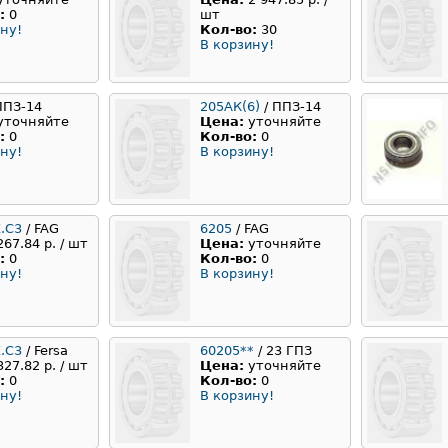
:
0
шт
ну!
Кол-во:
30
В корзину!
ППЗ-14
205АК(6)
/ ППЗ-14
уточняйте
Цена:
уточняйте
:
0
Кол-во:
0
ну!
В корзину!
.C3
/ FAG
6205
/ FAG
267.84 р. / шт
Цена:
уточняйте
:
0
Кол-во:
0
ну!
В корзину!
Z.C3
/ Fersa
60205**
/ 23 ГПЗ
327.82 р. / шт
Цена:
уточняйте
:
0
Кол-во:
0
ну!
В корзину!