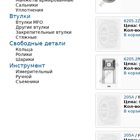
Манжеты армированные
Сальники
Уплотнения
Втулки
6205.2
Втулки MFO
Цена:
Другие втулки
Кол-во
Закрепительные втулки
В корзи
Стяжные
Свободные детали
Кольца
Ролики
6205.2
Шарики
Цена:
Инструмент
Кол-во
Измерительный
В корзи
Ручной
Съемники
205A
/ 
Цена:
Кол-во
В корзи
205А
/ 
Цена: