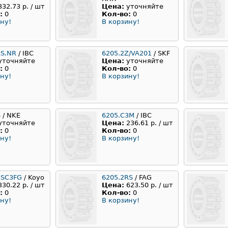
332.73 р. / шт
Цена:
уточняйте
:
0
Кол-во:
0
ну!
В корзину!
RS.NR
/ IBC
6205.2Z/VA201
/ SKF
уточняйте
Цена:
уточняйте
:
0
Кол-во:
0
ну!
В корзину!
S
/ NKE
6205.C3M
/ IBC
уточняйте
Цена:
236.61 р. / шт
:
0
Кол-во:
0
ну!
В корзину!
RSC3FG
/ Koyo
6205.2RS
/ FAG
330.22 р. / шт
Цена:
623.50 р. / шт
:
0
Кол-во:
0
ну!
В корзину!