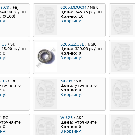
RS.C3
/ FBJ
6205.DDUCM
/ NSK
340.00 р. / шт
Цена:
345.75 р. / шт
:
0(100)
Кол-во:
10
ну!
В корзину!
.C3
/ SKF
6205.ZZC3E
/ NSK
145.00 р. / шт
Цена:
329.98 р. / шт
:
0
Кол-во:
0
ну!
В корзину!
2RS
/ IBC
60205
/ VBF
уточняйте
Цена:
уточняйте
:
0
Кол-во:
0
ну!
В корзину!
 IBC
W-626
/ SKF
уточняйте
Цена:
уточняйте
:
0
Кол-во:
0
ну!
В корзину!