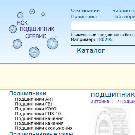
О компании
Библиоте
Прайс-лист
Партнёр
Наименование подшипника без пр
Например:
180205
Каталог
Подшипники
подшипник
Подшипники ART
Витрина
/
Подши
Подшипники FBJ
Подшипники KOYO
Подшипники ГПЗ-10
Подшипники качения
Подшипники качения
Подшипники скольжения
Подшипниковые узлы