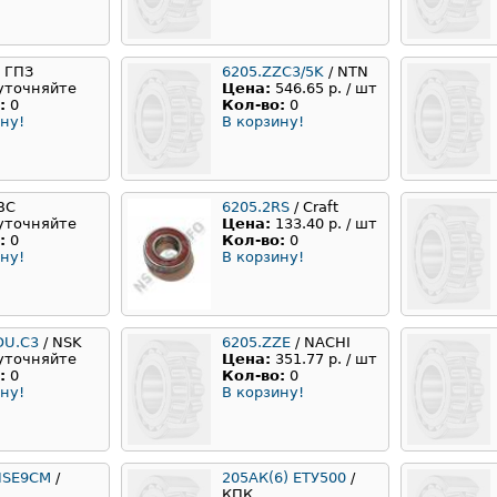
3 ГПЗ
6205.ZZC3/5K
/ NTN
уточняйте
Цена:
546.65 р. / шт
:
0
Кол-во:
0
ну!
В корзину!
IBC
6205.2RS
/ Craft
уточняйте
Цена:
133.40 р. / шт
:
0
Кол-во:
0
ну!
В корзину!
DU.C3
/ NSK
6205.ZZE
/ NACHI
уточняйте
Цена:
351.77 р. / шт
:
0
Кол-во:
0
ну!
В корзину!
NSE9CM
/
205АК(6) ЕТУ500
/
КПК