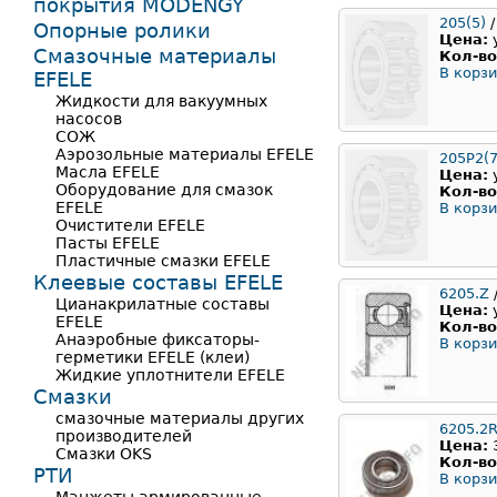
покрытия MODENGY
205(5)
/
Опорные ролики
Цена:
Смазочные материалы
Кол-во
В корзи
EFELE
Жидкости для вакуумных
насосов
СОЖ
Аэрозольные материалы EFELE
205Р2(7
Масла EFELE
Цена:
Оборудование для смазок
Кол-во
EFELE
В корзи
Очистители EFELE
Пасты EFELE
Пластичные смазки EFELE
Клеевые составы EFELE
6205.Z
Цианакрилатные составы
Цена:
EFELE
Кол-во
Анаэробные фиксаторы-
В корзи
герметики EFELE (клеи)
Жидкие уплотнители EFELE
Смазки
смазочные материалы других
6205.2
производителей
Цена:
Смазки OKS
Кол-во
РТИ
В корзи