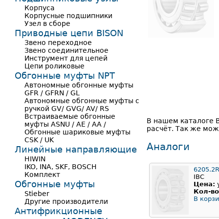
Корпуса
Корпусные подшипники
Узел в сборе
Приводные цепи BISON
Звено переходное
Звено соединительное
Инструмент для цепей
Цепи роликовые
Обгонные муфты NPT
Автономные обгонные муфты
GFR / GFRN / GL
Автономные обгонные муфты с
ручкой GV/ GVG/ AV/ RS
Встраиваемые обгонные
В нашем каталоге 
муфты ASNU / AE / AA /
расчёт. Так же мож
Обгонные шариковые муфты
CSK / UK
Аналоги
Линейные направляющие
HIWIN
IKO, INA, SKF, BOSCH
6205.2
Комплект
IBC
Обгонные муфты
Цена:
Кол-во
Stieber
В корзи
Другие производители
Антифрикционные