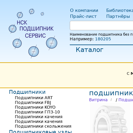
О компании
Библиотек
Прайс-лист
Партнёры
Наименование подшипника без пр
Например:
180205
Каталог
С
Подшипники
подшипник 
Подшипники ART
Витрина
/
Подши
Подшипники FBJ
Подшипники KOYO
Подшипники ГПЗ-10
Подшипники качения
Подшипники качения
Подшипники скольжения
Подшипниковые узлы